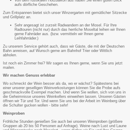
Von dem rustikalen Holzbalkon aus haben Sie einen guten Blick
aufs dörfliche Geschehen.
Zum Entspannen bietet sich unser Winzergarten mit gemütlicher Sitzecke
und Grillplatz an.
Sehr angesagt ist zurzeit Radwandern an der Mosel. Für Ihre
Radtouren (nicht nur) durch das herrliche Moseltal leihen wir Ihnen
gerne Fahrräder aus. (bzw. vermitteln wir Ihnen gerne
Leihfahrräder.)
Zu unserem Service gehört auch, dass wir Gäste, die mit der Deutschen
Bahn anreisen, auf Wunsch gerne am Bahnhof Trier oder Wittlich
abholen.
Ist noch ein Zimmer frei? Wir sagen es Ihnen gerne, wenn Sie uns jetzt
mailen.
Wir machen Genuss erlebbar
Wo schmeckt der Wein besser als da, wo er wächst? Spätestens bei
einer unserer geselligen Weinverkostungen können Sie die Probe aufs
geschmackvolle Exempel machen. Und wenn Sie wollen, sich von uns in
die Geheimnisse unseres Weinkellers einweihen lassen. Unseren Gästen
öffnen wir Tür und Tor. Und wenn Sie uns bei der Arbeit im Weinberg über
die Schulter gucken wollen - bitte sehr!
Weinproben
Fröhliche Stunden genießen Sie auch bei unseren Weinproben (größere
Gruppen ab 20 bis 50 Personen auf Anfrage). Weine nach Lust und Laune