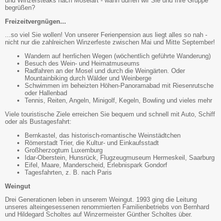
und Winzersteaks nach Moselart - wann dürfen wir Sie und Ihre Gruppe
begrüßen?
Freizeitvergnügen...
...so viel Sie wollen! Von unserer Ferienpension aus liegt alles so nah -
nicht nur die zahlreichen Winzerfeste zwischen Mai und Mitte September!
Wandern auf herrlichen Wegen (wöchentlich geführte Wanderung)
Besuch des Wein- und Heimatmuseums
Radfahren an der Mosel und durch die Weingärten. Oder
Mountainbiking durch Wälder und Weinberge
Schwimmen im beheizten Höhen-Panoramabad mit Riesenrutsche
oder Hallenbad
Tennis, Reiten, Angeln, Minigolf, Kegeln, Bowling und vieles mehr
Viele touristische Ziele erreichen Sie bequem und schnell mit Auto, Schiff
oder als Bustagesfahrt:
Bernkastel, das historisch-romantische Weinstädtchen
Römerstadt Trier, die Kultur- und Einkaufsstadt
Großherzogtum Luxemburg
Idar-Oberstein, Hunsrück, Flugzeugmuseum Hermeskeil, Saarburg
Eifel, Maare, Manderscheid, Erlebnispark Gondorf
Tagesfahrten, z. B. nach Paris
Weingut
Drei Generationen leben in unserem Weingut. 1993 ging die Leitung
unseres alteingesessenen renommierten Familienbetriebs von Bernhard
und Hildegard Scholtes auf Winzermeister Günther Scholtes über.