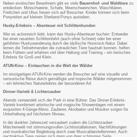
Neben exotischen Bewohnern gibt es viele
Bauernhof- und Waldtiere
zu
entdecken: Minischweine, Schafe, Meerschweinchen, Waschbären,
Frettchen und Uhus freuen sich auf Besucher. Kinder können sich beim
Ponyreiten auf kleinen Shetland-Ponys austoben.
Husky-Erlebnis – Abenteuer mit Schlittenhunden
Wer es actionreich liebt, kann das Husky-Abenteuer buchen: Entweder
bei einer rasanten Schlittenfahrt (auch ohne Schnee) oder bei einer
geführten Huskywanderung durch die idyllische Hunsrück-Natur. Dabei
lernen die Teilnehmenden die zutraulichen Tiere hautnah kennen, helfen
beim Füttern und erfahren viel über Haltung und Training – ein tierisches
Erlebnis für Groß und Klein.
ATUN-Kino – Eintauchen in die Welt der Wälder
Im einzigartigen ATUN-Kino werden die Besucher auf eine visuelle und
sensorische Reise durch gemäßigte und tropische Wälder mitgenommen
– ein lehrreiches Naturerlebnis der besonderen Art.
Dinner-Varieté & Lichterzauber
Abends verwandelt sich der Park in eine Bühne: Das Dinner-Erlebnis-
Varieté kombiniert artistische und magische Showeinlagen mit einem
exquisiten 4-Gänge-Menü. Zauberer, Akrobaten und Musiker sorgen für
Unterhaltung auf höchstem Niveau.
In der dunklen Jahreszeit verzaubert zudem die Lichterzauber-
Märchenwelt mit stimmungsvollen Lichtinstallationen, Nachtführungen
und musikalischer Begleitung durch zwei Musicaldarstellerinnen. Auch
nachtaktive Tiere zeigen sich dann von ihrer schönsten Seite.