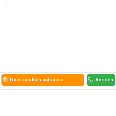
Unverbindlich anfragen
Anrufen
Gäste-Information
Kontakt
Anbieter-Informationen
Anmelden & Werben
Über uns
Das sind wir