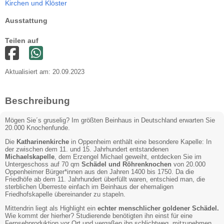
Kirchen und Klöster
Ausstattung
Teilen auf
Aktualisiert am: 20.09.2023
Beschreibung
Mögen Sie´s gruselig? Im größten Beinhaus in Deutschland erwarten Sie
20.000 Knochenfunde.
Die
Katharinenkirche
in Oppenheim enthält eine besondere Kapelle: In
der zwischen dem 11. und 15. Jahrhundert entstandenen
Michaelskapelle
, dem Erzengel Michael geweiht, entdecken Sie im
Untergeschoss auf 70 qm
Schädel und Röhrenknochen
von 20.000
Oppenheimer Bürger*innen aus den Jahren 1400 bis 1750. Da die
Friedhöfe ab dem 11. Jahrhundert überfüllt waren, entschied man, die
sterblichen Überreste einfach im Beinhaus der ehemaligen
Friedhofskapelle übereinander zu stapeln.
Mittendrin liegt als Highlight ein
echter menschlicher goldener Schädel.
Wie kommt der hierher? Studierende benötigten ihn einst für eine
Fernsehproduktion vor Ort und vergaßen ihn schlichtweg, mitzunehmen.