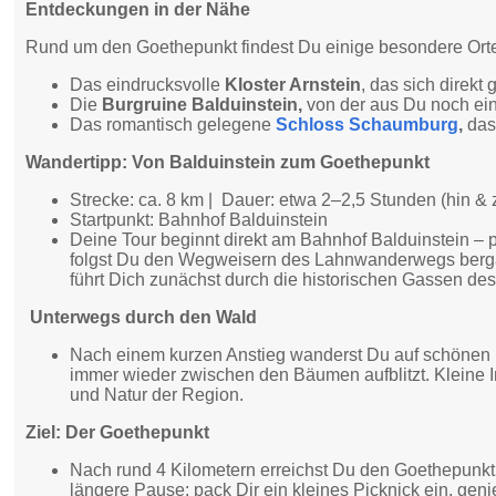
Entdeckungen in der Nähe
Rund um den Goethepunkt findest Du einige besondere Orte,
Das eindrucksvolle
Kloster Arnstein
, das sich direk
Die
Burgruine Balduinstein,
von der aus Du noch ei
Das romantisch gelegene
Schloss Schaumburg
,
das
Wandertipp: Von Balduinstein zum Goethepunkt
Strecke: ca. 8 km | Dauer: etwa 2–2,5 Stunden (hin & zu
Startpunkt: Bahnhof Balduinstein
Deine Tour beginnt direkt am Bahnhof Balduinstein – p
folgst Du den Wegweisern des Lahnwanderwegs bergauf
führt Dich zunächst durch die historischen Gassen des
Unterwegs durch den Wald
Nach einem kurzen Anstieg wanderst Du auf schönen 
immer wieder zwischen den Bäumen aufblitzt. Kleine 
und Natur der Region.
Ziel: Der Goethepunkt
Nach rund 4 Kilometern erreichst Du den Goethepunkt,
längere Pause: pack Dir ein kleines Picknick ein, geni