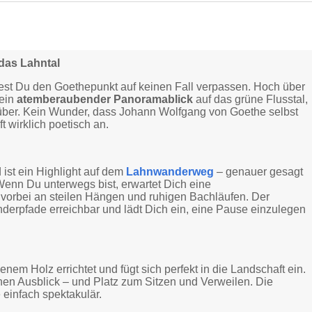
das Lahntal
test Du den Goethepunkt auf keinen Fall verpassen. Hoch über
ein
atemberaubender
Panoramablick
auf das grüne Flusstal,
nüber. Kein Wunder, dass Johann Wolfgang von Goethe selbst
t wirklich poetisch an.
 ist ein Highlight auf dem
Lahnwanderweg
– genauer gesagt
Wenn Du unterwegs bist, erwartet Dich eine
vorbei an steilen Hängen und ruhigen Bachläufen. Der
nderpfade erreichbar und lädt Dich ein, eine Pause einzulegen
nem Holz errichtet und fügt sich perfekt in die Landschaft ein.
einen Ausblick – und Platz zum Sitzen und Verweilen. Die
 einfach spektakulär.