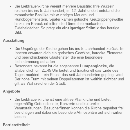
Die Liebfrauenkirche vereint mehrere Baustile: Ihre Wurzeln
reichen bis ins 5. Jahrhundert, im 12. Jahrhundert entstand die
romanische Basilika mit wuchtigen Mauern und
Rundbogenfenstern. Später kamen gotische Kreuzrippengewölbe
hinzu, im Barock erhielten die Türme ihre markanten
Zwiebeldächer. So prägt ein
einzigartiger Stilmix
das heutige
Bild.
Ausstattung
Die Ursprünge der Kirche gehen bis ins 5. Jahrhundert zurück. Im
Inneren erwarten dich ein gotisches Gewölbe, barocke Elemente
und beeindruckende Glasfenster, die eine besondere
Lichtstimmung schaffen.
Besonders bekannt ist die sogenannte
Lumpenglocke,
die
allabendlich um 21:45 Uhr läutet und traditionell das Ende des
Tages markiert – ein Ritual, das seit Jahrhunderten gepflegt wird.
Der hohe Turm mit seinen Doppellaternen ist weithin sichtbar und
gilt als Wahrzeichen der Stadt.
Angebote
Die Liebfrauenkirche ist eine aktive Pfarrkirche und bietet
regelmäßig Gottesdienste, Konzerte und kulturelle
Veranstaltungen. Besucher*innen können die Kirche tagsüber frei
besichtigen und dabei die besondere Atmosphäre auf sich wirken
lassen.
Barrierefreiheit