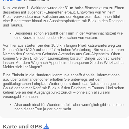
Kurz vor dem 1. Weltkrieg wurde der
31 m hohe
Bismarckturm zu Ehren
desselben mit Jugendstil-Elementen erbaut. Entworfen von Wilhelm
Kreis, verwendete man Kalkstein aus der Region zum Bau. Innen führt
eine Eisentreppe hinauf zur Aussichtsplattform mit Blick in den Rheingau
und Taunus.
Besonders schön erstrahlt der Turm in der Vorweihnachtszeit wie
eine Kerze in leuchtendem Rot schon von weitem.
Von hier aus starten Sie den 10,3 km langen
Prädikatswanderweg
zur
Schutzhütte GAGA auf den 247 m hohen Westerberg. Sie verdankt ihren
Namen den Chemikern Gebrüder Avenarius aus Gau-Algesheim. Oben
können Sie den Blick vom Laurenziberg bis zum Binger Loch schweifen
lassen. Auf dem Weg nach Appenheim durchqueren Sie das Welzbachtal.
Meldet sich Ihr Magen?
Eine Einkehr in die Hundertguldenmühle schafft Abhilfe. Informationen
u.a. über Salamanderlöcher erhalten Sie unterwegs auf dem
geoökologischen Lehrpfad. Weiter geht´s durch das Naturschutzgebiet
Gau-Algesheimer Kopf mit Blick auf den Feldberg im Taunus. Und schon
kehren Sie an den Ausgangspunkt zurück – ohne sich allzu sehr
verausgabt zu haben.
Also auch ideal für Wandermuffel - aber womöglich gibt es solche
nach dieser Tour ja gar nicht mehr…
Karte und GPS