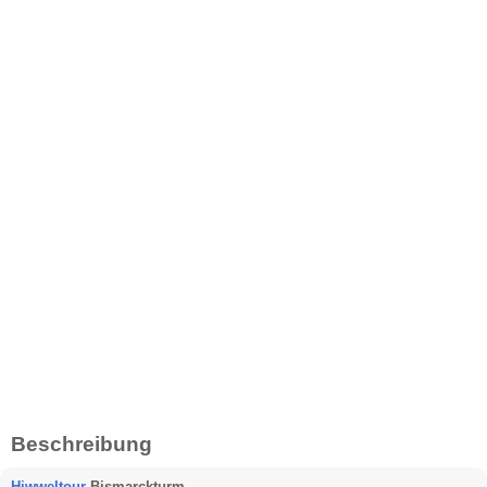
Beschreibung
Hiwweltour
Bismarckturm