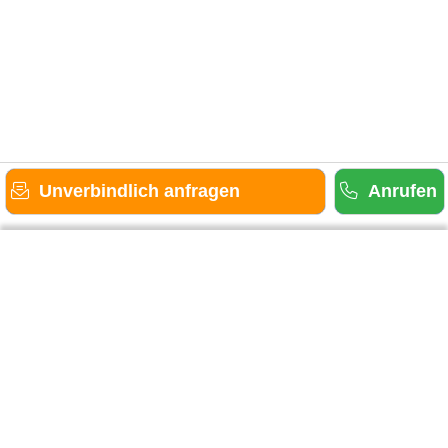
Unverbindlich anfragen
Anrufen
Gäste-Information
Kontakt
Anbieter-Informationen
Anmelden & Werben
Über uns
Das sind wir
AGB und Datenschutz
Impressum
Sitemap
Cookies verwalten
Weitere Portale
Urlaub in der Eifel
Urlaub im Saarland
Urlaub in Hessen