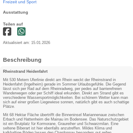
Freizeit und Sport
Ausstattung
Teilen auf
Aktualisiert am: 15.01.2026
Beschreibung
Rheinstrand Heidenfahrt
Mit 530 Metern Uferlinie direkt am Rhein weckt der Rheinstrand in
Heidenfahrt (Ingelheim) gerade im Sommer Urlaubsgefühle. Die Gegend
lässt sich per Rad auf dem Rheinradweg, per pedes auf barrierefreien
Wanderwegen oder per Schiff ideal erkunden. Direkt am Strand gibt es
verschiedene Wassersportmöglichkeiten. Bei schönem Wetter kann man
sich auf einer großen Liegewiese sonnen, natürlich gibt es auch schattige
Plätze.
Mit 68 Hektar Fläche übertrifft die Binneninsel Mariannenaue zwischen
Erbach und Hattenheim die Mainau im Bodensee. Das Naturschutzgebiet
ist ein Brutplatz für Kormorane, Graureiher und Schwarzmilan. Eine
seltene Biberart ist hier ebenfalls anzutreffen. Mildes Klima und
kalkhaltige Böden lassen den Chardonnay besonders gut reifen.