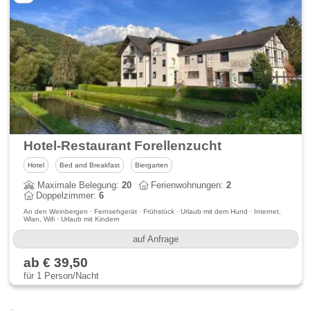
Hotel-Restaurant Forellenzucht
Hotel
Bed and Breakfast
Biergarten
Maximale Belegung:
20
Ferienwohnungen:
2
Doppelzimmer:
6
An den Weinbergen · Fernsehgerät · Frühstück · Urlaub mit dem Hund · Internet,
Wlan, Wifi · Urlaub mit Kindern
auf Anfrage
ab € 39,50
für 1 Person/Nacht