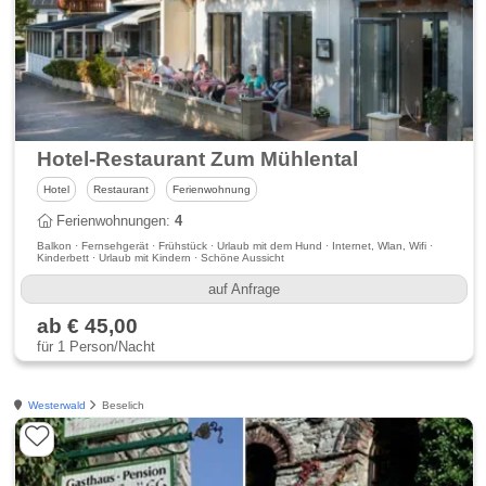
Hotel-Restaurant Zum Mühlental
Hotel
Restaurant
Ferienwohnung
Ferienwohnungen:
4
Balkon · Fernsehgerät · Frühstück · Urlaub mit dem Hund · Internet, Wlan, Wifi ·
Kinderbett · Urlaub mit Kindern · Schöne Aussicht
auf Anfrage
ab € 45,00
für 1 Person/Nacht
Westerwald
Beselich