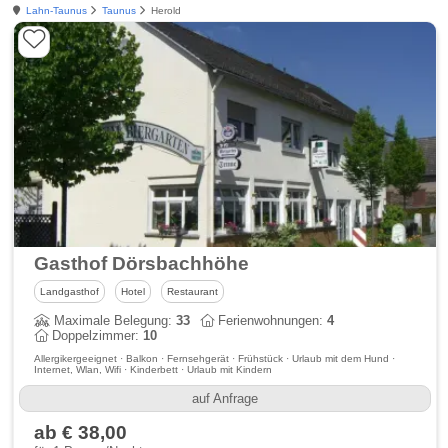
Lahn-Taunus
Taunus
Herold
Gasthof Dörsbachhöhe
Landgasthof
Hotel
Restaurant
Maximale Belegung:
33
Ferienwohnungen:
4
Doppelzimmer:
10
Allergikergeeignet · Balkon · Fernsehgerät · Frühstück · Urlaub mit dem Hund ·
Internet, Wlan, Wifi · Kinderbett · Urlaub mit Kindern
auf Anfrage
ab € 38,00