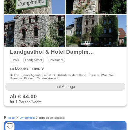
Landgasthof & Hotel Dampfmühle Schupbach
Hotel
Landgasthof
Restaurant
Doppelzimmer:
9
Balkon · Fernsehgerät · Frühstück · Urlaub mit dem Hund · Internet, Wlan, Wifi ·
Urlaub mit Kindern · Schöne Aussicht
auf Anfrage
ab € 44,00
für 1 Person/Nacht
Mosel
Untermosel
Burgen Untermosel