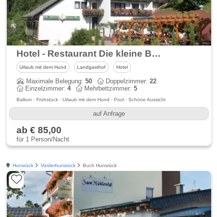
Hotel - Restaurant Die kleine Blume im Dahner Felsenland
Urlaub mit dem Hund
Landgasthof
Hotel
Maximale Belegung:
50
Doppelzimmer:
22
Einzelzimmer:
4
Mehrbettzimmer:
5
Balkon · Frühstück · Urlaub mit dem Hund · Pool · Schöne Aussicht
auf Anfrage
ab € 85,00
für 1 Person/Nacht
Hunsrück
Vorderhunsrück
Buch Hunsrück