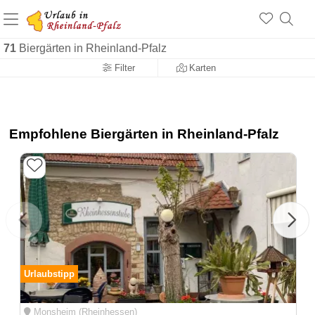
+1.500 Unterkünfte in Rheinland-Pfalz
+1.000 Sehenswürdigkeiten
Über 25 Jahre online
71
Biergärten in Rheinland-Pfalz
Filter
Karten
Empfohlene Biergärten in Rheinland-Pfalz
Urlaubstipp
Monsheim (Rheinhessen)