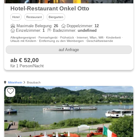
Hotel-Restaurant Onkel Otto
Hotel
Restaurant
Biergarten
Maximale Belegung:
26
Doppelzimmer:
12
Einzelzimmer:
1
Badezimmer:
undefined
Allergikergeeignet · Fernsehgerät · Frühstück · Internet, Wlan, Wifi · Kinderbett ·
Urlaub mit Kindern · Entfernung zu den Weinbergen · Geschäftsreisende
auf Anfrage
ab € 52,00
für 1 Person/Nacht
Mittelrhein
Braubach