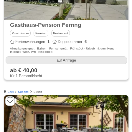
Gasthaus-Pension Ferring
Privatzimmer
Pension
Restaurant
Ferienwohnungen:
1
Doppelzimmer:
6
Allergikergeeignet · Balkon · Fernsehgerät · Frühstück · Urlaub mit dem Hund ·
Internet, Wlan, Wifi · Kinderbett
auf Anfrage
ab € 40,00
für 1 Person/Nacht
Eifel
Südeifel
Bleialf