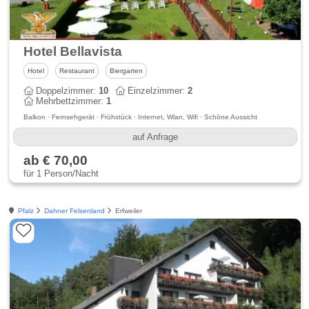
Hotel Bellavista
Hotel
Restaurant
Biergarten
Doppelzimmer:
10
Einzelzimmer:
2
Mehrbettzimmer:
1
Balkon · Fernsehgerät · Frühstück · Internet, Wlan, Wifi · Schöne Aussicht
auf Anfrage
ab € 70,00
für 1 Person/Nacht
Pfalz
Dahner Felsenland
Erfweiler