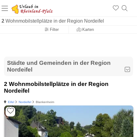
+1.500 Unterkünfte in Rheinland-Pfalz
+1.000 Sehenswürdigkeiten
Über 25 Jahre online
2
Wohnmobilstellplätze in der Region Nordeifel
Filter
Karten
Städte und Gemeinden in der Region
Nordeifel
2 Wohnmobilstellplätze in der Region
Nordeifel
Eifel
Nordeifel
Blankenheim