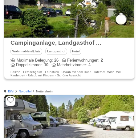
Campinganlage, Landgasthof & Restaurant Frings-Mühle - direkt am Ahrtalradweg
Wohnmobilstellplatz
Landgasthof
Hotel
Maximale Belegung:
26
Ferienwohnungen:
2
Doppelzimmer:
10
Mehrbettzimmer:
4
Balkon · Fernsehgerät · Frühstück · Urlaub mit dem Hund · Internet, Wlan, Wifi ·
Kinderbett · Urlaub mit Kindern · Schöne Aussicht
Eifel
Nordeifel
Nettersheim