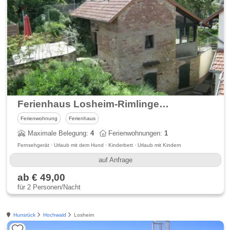
Ferienhaus Losheim-Rimlingen Im Algäu
Ferienwohnung
Ferienhaus
Maximale Belegung:
4
Ferienwohnungen:
1
Fernsehgerät · Urlaub mit dem Hund · Kinderbett · Urlaub mit Kindern
auf Anfrage
ab € 49,00
für 2 Personen/Nacht
Hunsrück
Hochwald
Losheim