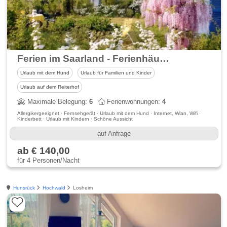
Ferien im Saarland - Ferienhäuser Bellana in Losheim am See
Urlaub mit dem Hund
Urlaub für Familien und Kinder
Urlaub auf dem Reiterhof
Maximale Belegung:
6
Ferienwohnungen:
4
Allergikergeeignet · Fernsehgerät · Urlaub mit dem Hund · Internet, Wlan, Wifi ·
Kinderbett · Urlaub mit Kindern · Schöne Aussicht
auf Anfrage
ab € 140,00
für 4 Personen/Nacht
Hunsrück
Hochwald
Losheim