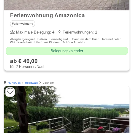
Ferienwohnung Amazonica
Ferienwohnung
Maximale Belegung:
4
Ferienwohnungen:
1
Allergikergeeignet · Balkon · Fernsehgerät · Urlaub mit dem Hund · Internet, Wlan,
Wifi · Kinderbett · Urlaub mit Kindern · Schöne Aussicht
Belegungskalender
ab € 49,00
für 2 Personen/Nacht
Hunsrück
Hochwald
Losheim