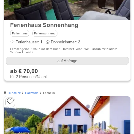
Ferienhaus Sonnenhang
Ferienhaus
Ferienwohnung
Ferienhäuser:
1
Doppelzimmer:
2
Fernsehgerät · Urlaub mit dem Hund · Internet, Wlan, Wifi · Urlaub mit Kindern ·
Schöne Aussicht
auf Anfrage
ab € 70,00
für 2 Personen/Nacht
Hunsrück
Hochwald
Losheim