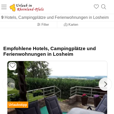
+1.500 Unterkünfte in Rheinland-Pfalz
+1.000 Sehenswürdigkeiten
Über 25 Jahre online
9
Hotels, Campingplätze und Ferienwohnungen in Losheim
Filter
Karten
Empfohlene Hotels, Campingplätze und
Ferienwohnungen in Losheim
Urlaubstipp