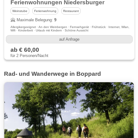
Ferienwohnungen Niedersburger Eck
Weinstube
Ferienwohnung
Restaurant
Maximale Belegung:
9
Allergikergeeignet · An den Weinbergen · Fernsehgerät · Frühstück · Internet, Wlan,
Wifi · Kinderbett · Urlaub mit Kindern · Schöne Aussicht
auf Anfrage
ab € 60,00
für 2 Personen/Nacht
Rad- und Wanderwege in Boppard