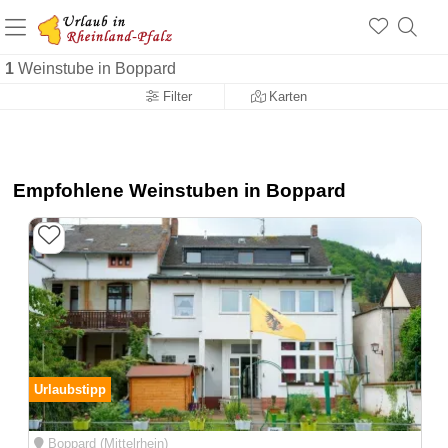
+1.500 Unterkünfte in Rheinland-Pfalz
+1.000 Sehenswürdigkeiten
Über 25 Jahre online
1
Weinstube in Boppard
Filter
Karten
Empfohlene Weinstuben in Boppard
Urlaubstipp
Boppard (Mittelrhein)