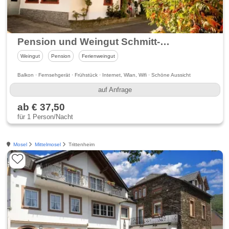
Pension und Weingut Schmitt-Rodermund
Weingut
Pension
Ferienweingut
Balkon · Fernsehgerät · Frühstück · Internet, Wlan, Wifi · Schöne Aussicht
auf Anfrage
ab € 37,50
für 1 Person/Nacht
Mosel
Mittelmosel
Trittenheim