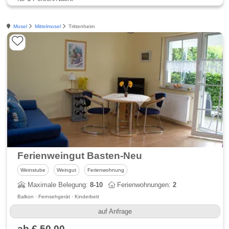
Mosel
Mittelmosel
Trittenheim
Ferienweingut Basten-Neu
Weinstube
Weingut
Ferienwohnung
Maximale Belegung:
8-10
Ferienwohnungen:
2
Balkon · Fernsehgerät · Kinderbett
auf Anfrage
ab € 50,00