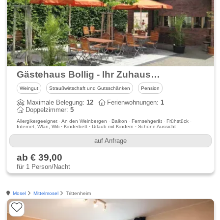
Gästehaus Bollig - Ihr Zuhause für die Ferienzeit an der Mosel
Weingut
Straußwirtschaft und Gutsschänken
Pension
Maximale Belegung:
12
Ferienwohnungen:
1
Doppelzimmer:
5
Allergikergeeignet · An den Weinbergen · Balkon · Fernsehgerät · Frühstück ·
Internet, Wlan, Wifi · Kinderbett · Urlaub mit Kindern · Schöne Aussicht
auf Anfrage
ab € 39,00
für 1 Person/Nacht
Mosel
Mittelmosel
Trittenheim