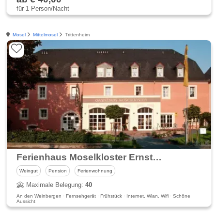
für 1 Person/Nacht
Mosel
Mittelmosel
Trittenheim
Ferienhaus Moselkloster Ernst Eifel & Weingut Christoph Eifel
Weingut
Pension
Ferienwohnung
Maximale Belegung:
40
An den Weinbergen · Fernsehgerät · Frühstück · Internet, Wlan, Wifi · Schöne
Aussicht