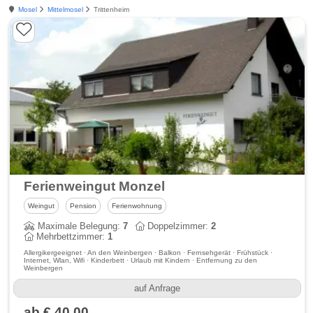
Mosel
Mittelmosel
Trittenheim
Ferienweingut Monzel
Weingut
Pension
Ferienwohnung
Maximale Belegung:
7
Doppelzimmer:
2
Mehrbettzimmer:
1
Allergikergeeignet · An den Weinbergen · Balkon · Fernsehgerät · Frühstück ·
Internet, Wlan, Wifi · Kinderbett · Urlaub mit Kindern · Entfernung zu den
Weinbergen
auf Anfrage
ab € 40,00