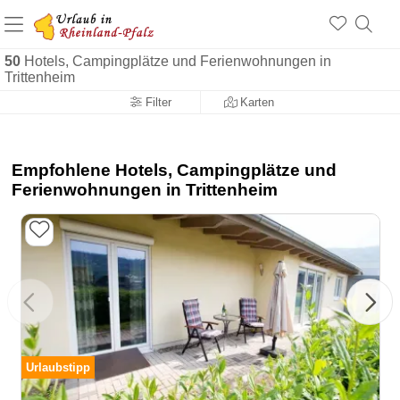
+1.500 Unterkünfte in Rheinland-Pfalz
+1.000 Sehenswürdigkeiten
Über 25 Jahre online
50
Hotels, Campingplätze und Ferienwohnungen in
Trittenheim
Filter
Karten
Empfohlene Hotels, Campingplätze und
Ferienwohnungen in Trittenheim
Urlaubstipp