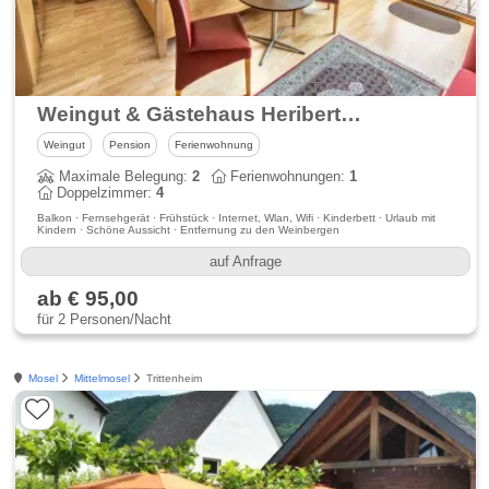
Weingut & Gästehaus Heribert Boch
Weingut
Pension
Ferienwohnung
Maximale Belegung:
2
Ferienwohnungen:
1
Doppelzimmer:
4
Balkon · Fernsehgerät · Frühstück · Internet, Wlan, Wifi · Kinderbett · Urlaub mit
Kindern · Schöne Aussicht · Entfernung zu den Weinbergen
auf Anfrage
ab € 95,00
für 2 Personen/Nacht
Mosel
Mittelmosel
Trittenheim