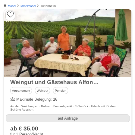
Mosel
Mittelmosel
Trittenheim
Weingut und Gästehaus Alfons Bollig
Appartement
Weingut
Pension
Maximale Belegung:
16
An den Weinbergen · Balkon · Fernsehgerät · Frühstück · Urlaub mit Kindern ·
Schöne Aussicht
auf Anfrage
ab € 35,00
für 1 Person/Nacht