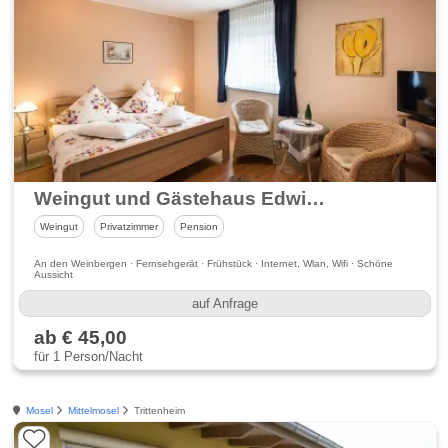
Weingut und Gästehaus Edwin und Brunhilde Hoffmann
Weingut
Privatzimmer
Pension
An den Weinbergen · Fernsehgerät · Frühstück · Internet, Wlan, Wifi · Schöne
Aussicht
auf Anfrage
ab € 45,00
für 1 Person/Nacht
Mosel
Mittelmosel
Trittenheim