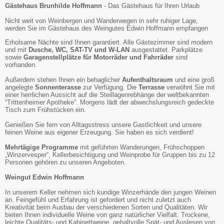
Gästehaus Brunhilde Hoffmann
- Das Gästehaus für Ihren Urlaub
Nicht weit von Weinbergen und Wanderwegen in sehr ruhiger Lage,
werden Sie im Gästehaus des Weingutes Edwin Hoffmann empfangen
Erholsame Nächte sind Ihnen garantiert. Alle Gästezimmer sind modern
und mit
Dusche, WC, SAT-TV und W-LAN
ausgestattet. Parkplätze
sowie
Garagenstellplätze für Motorräder und Fahrräder
sind
vorhanden.
Außerdem stehen Ihnen ein behaglicher
Aufenthaltsraum
und eine groß
angelegte
Sonnenterasse
zur Verfügung. Die
Terrasse
verwöhnt Sie mit
einer herrlichen Aussicht auf die Steillagenrebhänge der weltbekannten
“Trittenheimer Apotheke”. Morgens lädt der abwechslungsreich gedeckte
Tisch zum Frühstücken ein.
Genießen Sie fern von Alltagsstress unsere Gastlichkeit und unsere
feinen Weine aus eigener Erzeugung. Sie haben es sich verdient!
Mehrtägige Programme
mit geführten Wanderungen, Frühschoppen
„Winzervesper“, Kellerbesichtigung und Weinprobe für Gruppen bis zu 12
Personen gehören zu unseren Angeboten.
Weingut Edwin Hoffmann
In unserem Keller nehmen sich kundige Winzerhände den jungen Weinen
an. Feingefühl und Erfahrung ist gefordert und nicht zuletzt auch
Kreativität beim Ausbau der verschiedenen Sorten und Qualitäten. Wir
bieten Ihnen individuelle Weine von ganz natürlicher Vielfalt. Trockene,
leichte Qualitäts- und Kabinettweine, gehaltvolle Spät- und Auslesen von