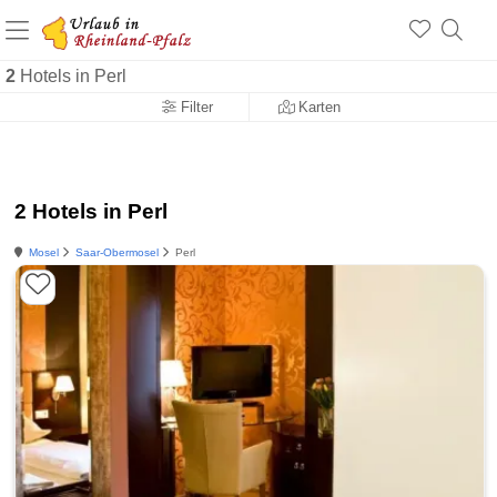
+1.500 Unterkünfte in Rheinland-Pfalz
+1.000 Sehenswürdigkeiten
Über 25 Jahre online
2
Hotels in Perl
Filter
Karten
2 Hotels in Perl
Mosel
Saar-Obermosel
Perl