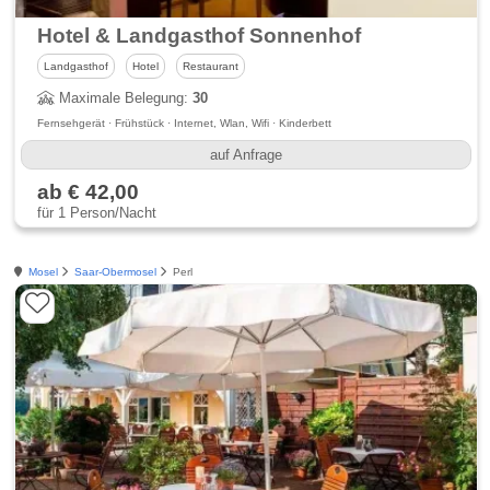
Hotel & Landgasthof Sonnenhof
Landgasthof
Hotel
Restaurant
Maximale Belegung:
30
Fernsehgerät · Frühstück · Internet, Wlan, Wifi · Kinderbett
auf Anfrage
ab € 42,00
für 1 Person/Nacht
Mosel
Saar-Obermosel
Perl