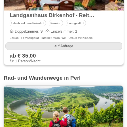
Landgasthaus Birkenhof - Reiterferien - Pferdepension
Urlaub auf dem Reiterhof
Pension
Landgasthof
Doppelzimmer:
9
Einzelzimmer:
1
Balkon · Fernsehgerät · Internet, Wlan, Wifi · Urlaub mit Kindern
auf Anfrage
ab € 35,00
für 1 Person/Nacht
Rad- und Wanderwege in Perl