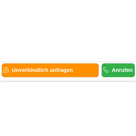
Unverbindlich anfragen
Anrufen
Gäste-Information
Kontakt
Anbieter-Informationen
Anmelden & Werben
Über uns
Das sind wir
AGB und Datenschutz
Impressum
Sitemap
Cookies verwalten
Weitere Portale
Urlaub in der Eifel