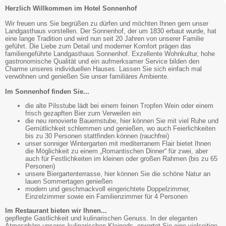
Herzlich Willkommen im Hotel Sonnenhof
Wir freuen uns Sie begrüßen zu dürfen und möchten Ihnen gern unser
Landgasthaus vorstellen. Der Sonnenhof, der um 1830 erbaut wurde, hat
eine lange Tradition und wird nun seit 20 Jahren von unserer Familie
geführt. Die Liebe zum Detail und moderner Komfort prägen das
familiengeführte Landgasthaus Sonnenhof. Exzellente Wohnkultur, hohe
gastronomische Qualität und ein aufmerksamer Service bilden den
Charme unseres individuellen Hauses. Lassen Sie sich einfach mal
verwöhnen und genießen Sie unser familiäres Ambiente.
Im Sonnenhof finden Sie...
die alte Pilsstube lädt bei einem feinen Tropfen Wein oder einem
frisch gezapften Bier zum Verweilen ein
die neu renovierte Bauernstube, hier können Sie mit viel Ruhe und
Gemütlichkeit schlemmen und genießen, wo auch Feierlichkeiten
bis zu 30 Personen stattfinden können (rauchfrei)
unser sonniger Wintergarten mit mediterranem Flair bietet Ihnen
die Möglichkeit zu einem „Romantischen Dinner“ für zwei, aber
auch für Festlichkeiten im kleinen oder großen Rahmen (bis zu 65
Personen)
unsere Biergartenterrasse, hier können Sie die schöne Natur an
lauen Sommertagen genießen
modern und geschmackvoll eingerichtete Doppelzimmer,
Einzelzimmer sowie ein Familienzimmer für 4 Personen
Im Restaurant bieten wir Ihnen...
gepflegte Gastlichkeit und kulinarischen Genuss. In der eleganten
Atmosphäre unseres kulinarischen Kleinods, erwartet Sie eine vielseitige