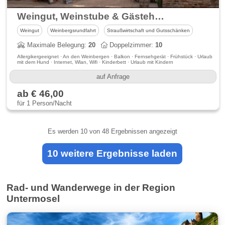
Weingut, Weinstube & Gästehaus Otto Knaup an der Mosel
Weingut
Weinbergsrundfahrt
Straußwirtschaft und Gutsschänken
Maximale Belegung:
20
Doppelzimmer:
10
Allergikergeeignet · An den Weinbergen · Balkon · Fernsehgerät · Frühstück · Urlaub
mit dem Hund · Internet, Wlan, Wifi · Kinderbett · Urlaub mit Kindern
auf Anfrage
ab € 46,00
für 1 Person/Nacht
Es werden
10
von 48 Ergebnissen angezeigt
10 weitere Ergebnisse laden
Rad- und Wanderwege in der Region
Untermosel