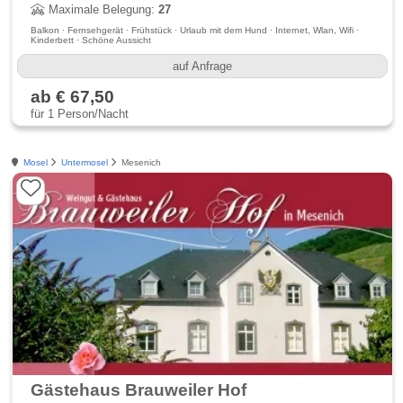
Maximale Belegung:
27
Balkon · Fernsehgerät · Frühstück · Urlaub mit dem Hund · Internet, Wlan, Wifi ·
Kinderbett · Schöne Aussicht
auf Anfrage
ab € 67,50
für 1 Person/Nacht
Mosel
Untermosel
Mesenich
Gästehaus Brauweiler Hof