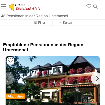
+1.500 Unterkünfte in Rheinland-Pfalz
+1.000 Sehenswürdigkeiten
Über 25 Jahre online
48
Pensionen in der Region Untermosel
Filter
Karten
Empfohlene Pensionen in der Region
Untermosel
Urlaubstipp