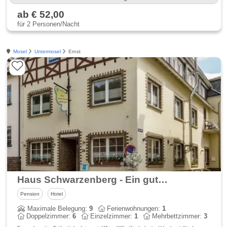
ab € 52,00
für 2 Personen/Nacht
Mosel
Untermosel
Ernst
Haus Schwarzenberg - Ein guter Ausgangspunkt für Ihre Aktivitäten und Ferienwohnung mit Blick auf die Mosel (bis zu 4 Personen)
Pension
Hotel
Maximale Belegung:
9
Ferienwohnungen:
1
Doppelzimmer:
6
Einzelzimmer:
1
Mehrbettzimmer:
3