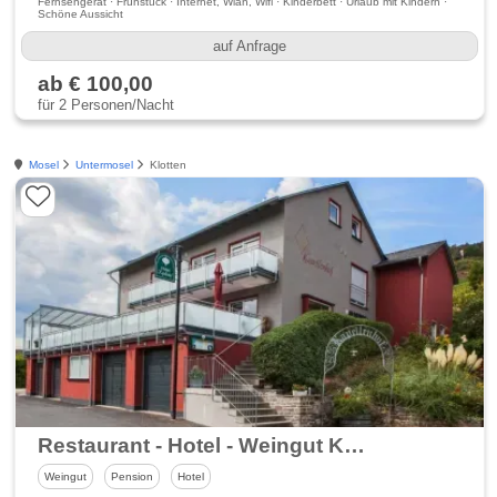
Fernsehgerät · Frühstück · Internet, Wlan, Wifi · Kinderbett · Urlaub mit Kindern ·
Schöne Aussicht
auf Anfrage
ab € 100,00
für 2 Personen/Nacht
Mosel
Untermosel
Klotten
Restaurant - Hotel - Weingut Kapellenhof
Weingut
Pension
Hotel