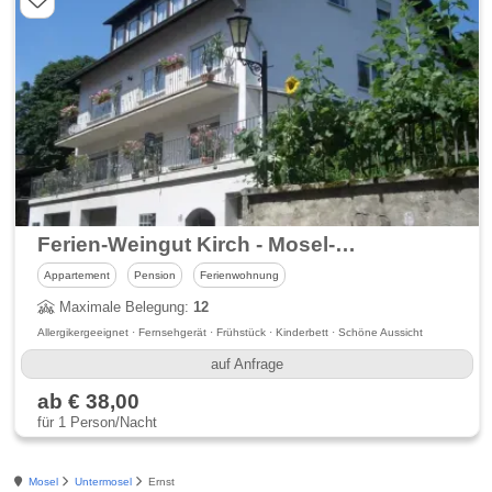
Ferien-Weingut Kirch - Mosel-Urlaub in Ediger-Eller -
Appartement
Pension
Ferienwohnung
Maximale Belegung:
12
Allergikergeeignet · Fernsehgerät · Frühstück · Kinderbett · Schöne Aussicht
auf Anfrage
ab € 38,00
für 1 Person/Nacht
Mosel
Untermosel
Ernst