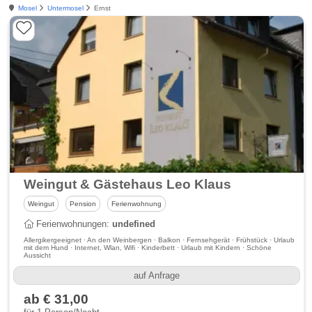
Mosel
Untermosel
Ernst
Weingut & Gästehaus Leo Klaus
Weingut
Pension
Ferienwohnung
Ferienwohnungen:
undefined
Allergikergeeignet · An den Weinbergen · Balkon · Fernsehgerät · Frühstück · Urlaub
mit dem Hund · Internet, Wlan, Wifi · Kinderbett · Urlaub mit Kindern · Schöne
Aussicht
auf Anfrage
ab € 31,00