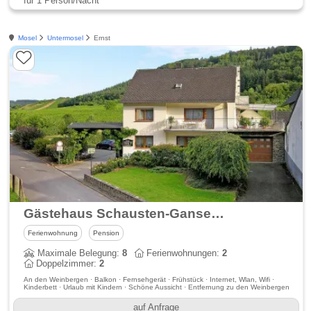
für 1 Person/Nacht
Mosel
Untermosel
Ernst
Gästehaus Schausten-Gansen im Moseltal
Ferienwohnung
Pension
Maximale Belegung:
8
Ferienwohnungen:
2
Doppelzimmer:
2
An den Weinbergen · Balkon · Fernsehgerät · Frühstück · Internet, Wlan, Wifi ·
Kinderbett · Urlaub mit Kindern · Schöne Aussicht · Entfernung zu den Weinbergen
auf Anfrage