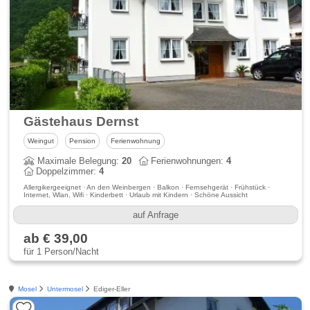
Gästehaus Dernst
Weingut
Pension
Ferienwohnung
Maximale Belegung:
20
Ferienwohnungen:
4
Doppelzimmer:
4
Allergikergeeignet · An den Weinbergen · Balkon · Fernsehgerät · Frühstück ·
Internet, Wlan, Wifi · Kinderbett · Urlaub mit Kindern · Schöne Aussicht
auf Anfrage
ab € 39,00
für 1 Person/Nacht
Mosel
Untermosel
Ediger-Eller