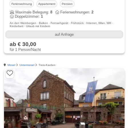
Ferienwohnung
Appartement
Pension
Maximale Belegung:
8
Ferienwohnungen:
2
Doppelzimmer:
1
An den Weinbergen · Balkon · Fernsehgerät · Frühstück · Internet, Wlan, Wifi ·
Kinderbett · Urlaub mit Kindern
auf Anfrage
ab € 30,00
für 1 Person/Nacht
Mosel
Untermosel
Treis-Karden