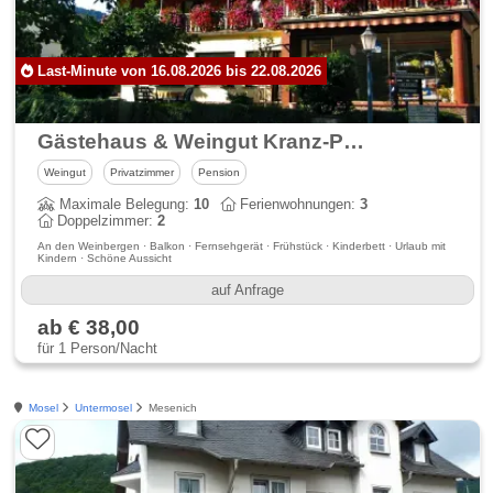
Last-Minute von 16.08.2026 bis 22.08.2026
Gästehaus & Weingut Kranz-Porten an der Moselpromenade
Weingut
Privatzimmer
Pension
Maximale Belegung:
10
Ferienwohnungen:
3
Doppelzimmer:
2
An den Weinbergen · Balkon · Fernsehgerät · Frühstück · Kinderbett · Urlaub mit
Kindern · Schöne Aussicht
auf Anfrage
ab € 38,00
für 1 Person/Nacht
Mosel
Untermosel
Mesenich