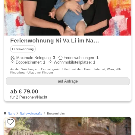
Ferienwohnung Ni Va Li im Nahetal
Ferienwohnung
Maximale Belegung:
3
Ferienwohnungen:
1
Doppelzimmer:
1
Wohnmobilstellplätze:
1
An den Weinbergen · Fernsehgerät · Urlaub mit dem Hund · Internet, Wlan, Wifi ·
Kinderbett · Urlaub mit Kindern
auf Anfrage
ab € 79,00
für 2 Personen/Nacht
Nahe
Naheweinstraße
Bretzenheim