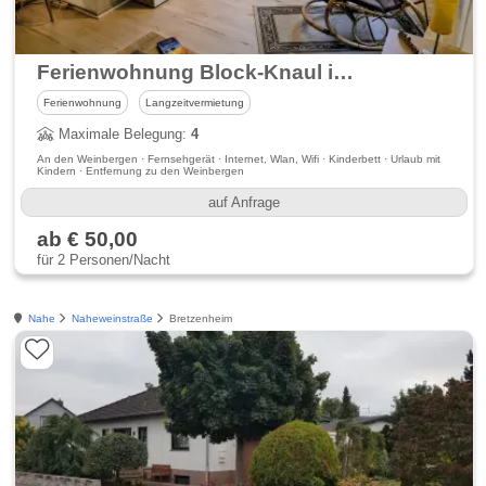
Ferienwohnung Block-Knaul im Nahetal
Ferienwohnung
Langzeitvermietung
Maximale Belegung:
4
An den Weinbergen · Fernsehgerät · Internet, Wlan, Wifi · Kinderbett · Urlaub mit
Kindern · Entfernung zu den Weinbergen
auf Anfrage
ab € 50,00
für 2 Personen/Nacht
Nahe
Naheweinstraße
Bretzenheim