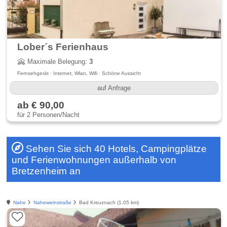
Lober´s Ferienhaus
Maximale Belegung:
3
Fernsehgerät · Internet, Wlan, Wifi · Schöne Aussicht
auf Anfrage
ab € 90,00
für 2 Personen/Nacht
Sehen Sie sich 40 Hotels, Campingplätze
und Ferienwohnungen außerhalb von
Bretzenheim an
Nahe
Naheweinstraße
Bad Kreuznach (1.05 km)