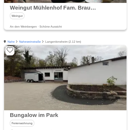
Weingut Mühlenhof Fam. Braun Weinland Nahe
Weingut
An den Weinbergen · Schöne Aussicht
Nahe
Naheweinstraße
Langenlonsheim (2.12 km)
Bungalow im Park
Ferienwohnung