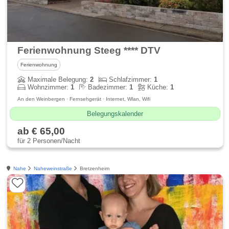
Ferienwohnung Steeg **** DTV
Ferienwohnung
Maximale Belegung:
2
Schlafzimmer:
1
Wohnzimmer:
1
Badezimmer:
1
Küche:
1
An den Weinbergen · Fernsehgerät · Internet, Wlan, Wifi
Belegungskalender
ab € 65,00
für 2 Personen/Nacht
Nahe
Naheweinstraße
Bretzenheim