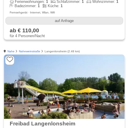
Ferienwohnungen:
1
Schlafzimmer:
1
Wohnzimmer:
1
Badezimmer:
1
Küche:
1
Fernsehgerät · Internet, Wlan, Wifi
auf Anfrage
ab € 110,00
für 4 Personen/Nacht
Nahe
Naheweinstraße
Langenlonsheim (2.48 km)
Freibad Langenlonsheim