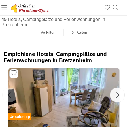
+1.500 Unterkünfte in Rheinland-Pfalz
+1.000 Sehenswürdigkeiten
Über 25 Jahre online
45
Hotels, Campingplätze und Ferienwohnungen in
Bretzenheim
Filter
Karten
Empfohlene Hotels, Campingplätze und
Ferienwohnungen in Bretzenheim
Urlaubstipp