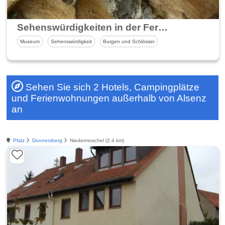
Sehenswürdigkeiten in der Ferienregion Alsenz-Obermoschel
Museum
Sehenswürdigkeit
Burgen und Schlösser
Sehen Sie sich 2 Hotels, Campingplätze
und Ferienwohnungen außerhalb von Alsenz
an
Pfalz
Donnersberg
Niedermoschel (2.4 km)