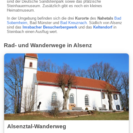
sind der Deutsche Sandsteinpark sowie das pfälzische
Steinhauermuseum. Zusätzlich gibt es noch ein kleines
Heimatmuseum.
In der Umgebung befinden sich die drei
Kurorte
des
Nahetals
Bad
Sobernheim
, Bad Münster und
Bad Kreuznach
. Südlich von Alsenz
sind das
Imsbacher Besucherbergwerk
und das
Keltendorf
in
Steinbach einen Ausflug wert.
Rad- und Wanderwege in Alsenz
Alsenztal-Wanderweg