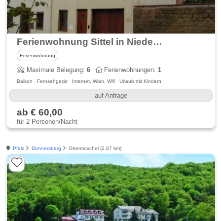
Ferienwohnung Sittel in Niedermoschel
Ferienwohnung
Maximale Belegung:
6
Ferienwohnungen:
1
Balkon · Fernsehgerät · Internet, Wlan, Wifi · Urlaub mit Kindern
auf Anfrage
ab € 60,00
für 2 Personen/Nacht
Pfalz
Donnersberg
Obermoschel (2.87 km)