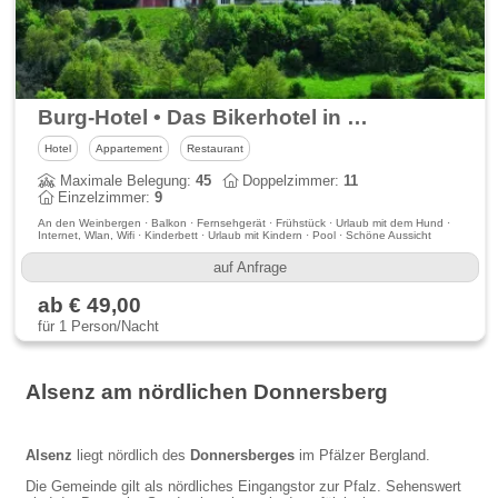
Burg-Hotel • Das Bikerhotel in der Nordpfalz
Hotel
Appartement
Restaurant
Maximale Belegung:
45
Doppelzimmer:
11
Einzelzimmer:
9
An den Weinbergen · Balkon · Fernsehgerät · Frühstück · Urlaub mit dem Hund ·
Internet, Wlan, Wifi · Kinderbett · Urlaub mit Kindern · Pool · Schöne Aussicht
auf Anfrage
ab € 49,00
für 1 Person/Nacht
Alsenz am nördlichen Donnersberg
Alsenz
liegt nördlich des
Donnersberges
im Pfälzer Bergland.
Die Gemeinde gilt als nördliches Eingangstor zur Pfalz. Sehenswert