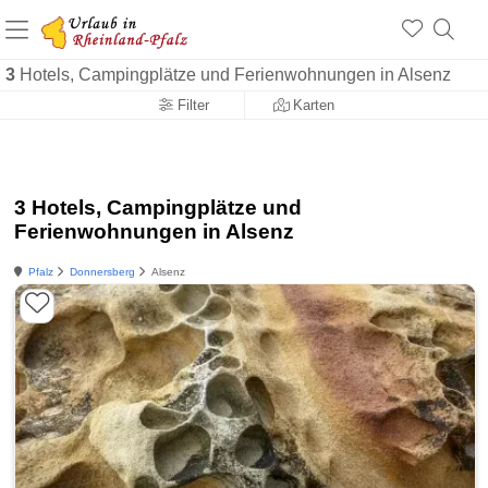
+1.500 Unterkünfte in Rheinland-Pfalz
+1.000 Sehenswürdigkeiten
Über 25 Jahre online
3
Hotels, Campingplätze und Ferienwohnungen in Alsenz
Filter
Karten
3 Hotels, Campingplätze und
Ferienwohnungen in Alsenz
Pfalz
Donnersberg
Alsenz