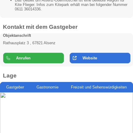
Das Gebiet um Alsenz-Obermoschel ist eine beliebte Region für
Kite Flieger. Infos zum Kitepark erhält man bei folgender Nummer
0611 36014336.
Kontakt mit dem Gastgeber
Objektanschrift
Rathausplatz 3 , 67821 Alsenz
Anrufen
Website
Lage
Gastgeber
Gastronomie
Freizeit und Sehenswürdigkeiten