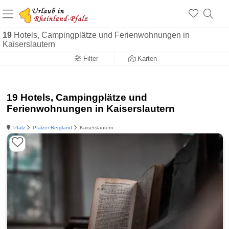
+1.500 Unterkünfte in Rheinland-Pfalz
+1.000 Sehenswürdigkeiten
Über 25 Jahre online
19
Hotels, Campingplätze und Ferienwohnungen in
Kaiserslautern
Filter
Karten
19 Hotels, Campingplätze und
Ferienwohnungen in Kaiserslautern
Pfalz
Pfälzer Bergland
Kaiserslautern