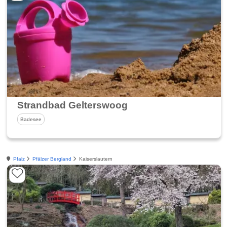
Strandbad Gelterswoog
Badesee
Pfalz
Pfälzer Bergland
Kaiserslautern