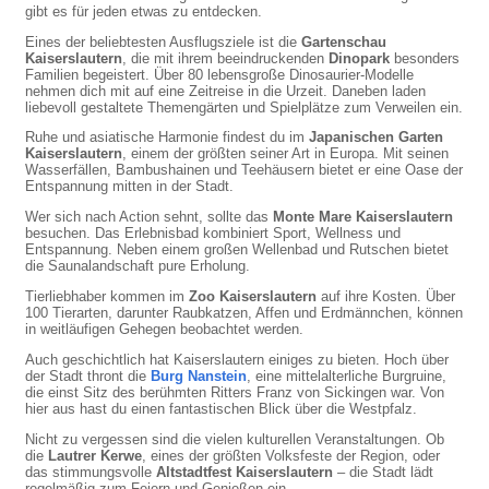
gibt es für jeden etwas zu entdecken.
Eines der beliebtesten Ausflugsziele ist die
Gartenschau
Kaiserslautern
, die mit ihrem beeindruckenden
Dinopark
besonders
Familien begeistert. Über 80 lebensgroße Dinosaurier-Modelle
nehmen dich mit auf eine Zeitreise in die Urzeit. Daneben laden
liebevoll gestaltete Themengärten und Spielplätze zum Verweilen ein.
Ruhe und asiatische Harmonie findest du im
Japanischen Garten
Kaiserslautern
, einem der größten seiner Art in Europa. Mit seinen
Wasserfällen, Bambushainen und Teehäusern bietet er eine Oase der
Entspannung mitten in der Stadt.
Wer sich nach Action sehnt, sollte das
Monte Mare Kaiserslautern
besuchen. Das Erlebnisbad kombiniert Sport, Wellness und
Entspannung. Neben einem großen Wellenbad und Rutschen bietet
die Saunalandschaft pure Erholung.
Tierliebhaber kommen im
Zoo Kaiserslautern
auf ihre Kosten. Über
100 Tierarten, darunter Raubkatzen, Affen und Erdmännchen, können
in weitläufigen Gehegen beobachtet werden.
Auch geschichtlich hat Kaiserslautern einiges zu bieten. Hoch über
der Stadt thront die
Burg Nanstein
, eine mittelalterliche Burgruine,
die einst Sitz des berühmten Ritters Franz von Sickingen war. Von
hier aus hast du einen fantastischen Blick über die Westpfalz.
Nicht zu vergessen sind die vielen kulturellen Veranstaltungen. Ob
die
Lautrer Kerwe
, eines der größten Volksfeste der Region, oder
das stimmungsvolle
Altstadtfest Kaiserslautern
– die Stadt lädt
regelmäßig zum Feiern und Genießen ein.