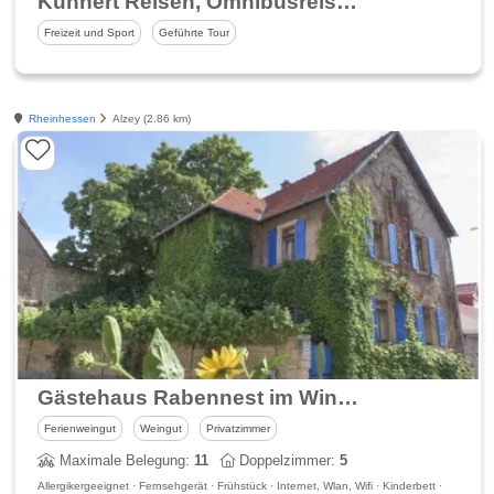
Kuhnert Reisen, Omnibusreisen Alzey, Rheinhessen
Freizeit und Sport
Geführte Tour
Rheinhessen
Alzey (2.86 km)
Gästehaus Rabennest im Winzerhof Koehler - Alzey
Ferienweingut
Weingut
Privatzimmer
Maximale Belegung:
11
Doppelzimmer:
5
Allergikergeeignet · Fernsehgerät · Frühstück · Internet, Wlan, Wifi · Kinderbett ·