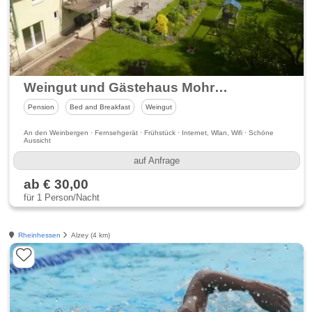
Weingut und Gästehaus Mohrenmühle
Pension
Bed and Breakfast
Weingut
An den Weinbergen · Fernsehgerät · Frühstück · Internet, Wlan, Wifi · Schöne
Aussicht
auf Anfrage
ab € 30,00
für 1 Person/Nacht
Rheinhessen
Alzey (4 km)