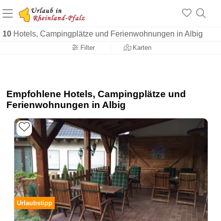
+1.500 Unterkünfte in Rheinland-Pfalz
+1.000 Sehenswürdigkeiten
Über 25 Jahre online
10
Hotels, Campingplätze und Ferienwohnungen in Albig
Filter
Karten
Empfohlene Hotels, Campingplätze und
Ferienwohnungen in Albig
Urlaubstipp