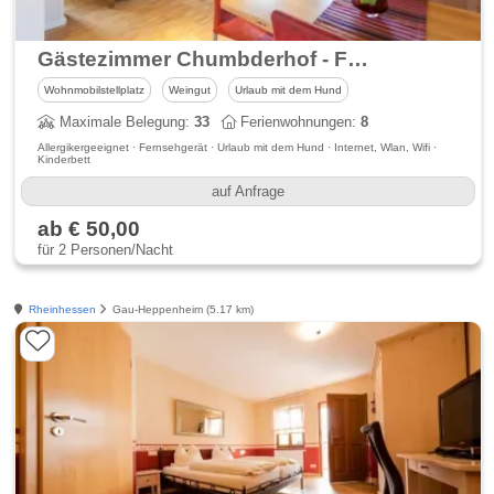
Gästezimmer Chumbderhof - Ferien auf dem Weingut in Rheinhessen
Wohnmobilstellplatz
Weingut
Urlaub mit dem Hund
Maximale Belegung:
33
Ferienwohnungen:
8
Allergikergeeignet · Fernsehgerät · Urlaub mit dem Hund · Internet, Wlan, Wifi ·
Kinderbett
auf Anfrage
ab € 50,00
für 2 Personen/Nacht
Rheinhessen
Gau-Heppenheim (5.17 km)