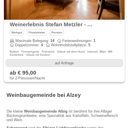
Weinerlebnis Stefan Metzler - Winzerurlaub in Rheinhessen
Weingut
Privatzimmer
Pension
Maximale Belegung:
14
Ferienwohnungen:
1
Doppelzimmer:
4
Wohnmobilstellplätze:
5
Balkon · Fernsehgerät · Frühstück · Urlaub mit dem Hund · Internet, Wlan, Wifi ·
Kinderbett · Urlaub mit Kindern
auf Anfrage
ab € 95,00
für 2 Personen/Nacht
Weinbaugemeinde bei Alzey
Die kleine
Weinbaugemeinde Albig
ist berühmt für ihre Albiger
Backesgrumbeere, eine Spezialität aus Kartoffeln, Schweinefleisch
und Wein.
Sehenswert
sind die
Albiger Liebfrauenkirche
sowie das