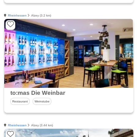
Rheinhessen
Alzey (3.2 km)
to:mas Die Weinbar
Restaurant
Weinstube
Rheinhessen
Alzey (3.44 km)