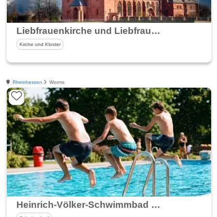
Liebfrauenkirche und Liebfrauenmilch
Kirche und Kloster
Rheinhessen
Worms
Heinrich-Völker-Schwimmbad in Worms