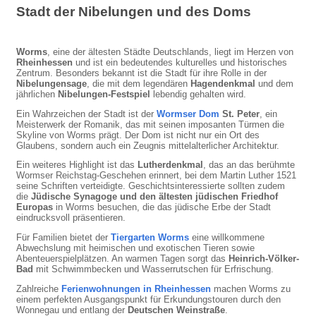
Stadt der Nibelungen und des Doms
Worms
, eine der ältesten Städte Deutschlands, liegt im Herzen von
Rheinhessen
und ist ein bedeutendes kulturelles und historisches
Zentrum. Besonders bekannt ist die Stadt für ihre Rolle in der
Nibelungensage
, die mit dem legendären
Hagendenkmal
und dem
jährlichen
Nibelungen-Festspiel
lebendig gehalten wird.
Ein Wahrzeichen der Stadt ist der
Wormser Dom
St. Peter
, ein
Meisterwerk der Romanik, das mit seinen imposanten Türmen die
Skyline von Worms prägt. Der Dom ist nicht nur ein Ort des
Glaubens, sondern auch ein Zeugnis mittelalterlicher Architektur.
Ein weiteres Highlight ist das
Lutherdenkmal
, das an das berühmte
Wormser Reichstag-Geschehen erinnert, bei dem Martin Luther 1521
seine Schriften verteidigte. Geschichtsinteressierte sollten zudem
die
Jüdische Synagoge und den ältesten jüdischen Friedhof
Europas
in Worms besuchen, die das jüdische Erbe der Stadt
eindrucksvoll präsentieren.
Für Familien bietet der
Tiergarten Worms
eine willkommene
Abwechslung mit heimischen und exotischen Tieren sowie
Abenteuerspielplätzen. An warmen Tagen sorgt das
Heinrich-Völker-
Bad
mit Schwimmbecken und Wasserrutschen für Erfrischung.
Zahlreiche
Ferienwohnungen in Rheinhessen
machen Worms zu
einem perfekten Ausgangspunkt für Erkundungstouren durch den
Wonnegau und entlang der
Deutschen Weinstraße
.