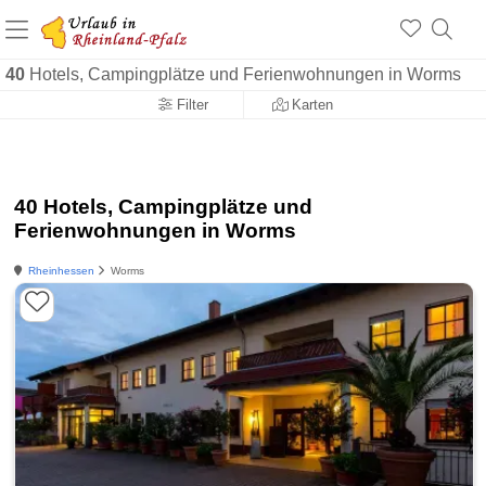
+1.500 Unterkünfte in Rheinland-Pfalz
+1.000 Sehenswürdigkeiten
Über 25 Jahre online
40
Hotels, Campingplätze und Ferienwohnungen in Worms
Filter
Karten
40 Hotels, Campingplätze und
Ferienwohnungen in Worms
Rheinhessen
Worms