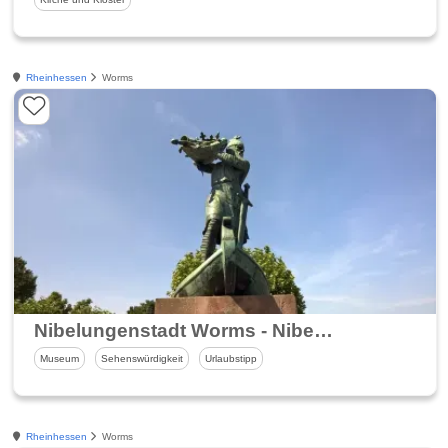
Rheinhessen
Worms
Nibelungenstadt Worms - Nibelungenmuseum und Nibelungenfestspiele
Museum
Sehenswürdigkeit
Urlaubstipp
Rheinhessen
Worms