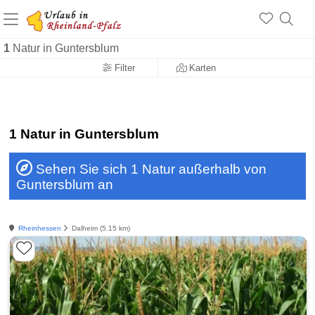
+1.500 Unterkünfte in Rheinland-Pfalz
+1.000 Sehenswürdigkeiten
Über 25 Jahre online
1
Natur in Guntersblum
Filter
Karten
1 Natur in Guntersblum
Sehen Sie sich 1 Natur außerhalb von
Guntersblum an
Rheinhessen
Dalheim (5.15 km)