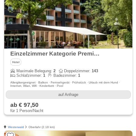
Einzelzimmer Kategorie Premium
Hotel
Maximale Belegung:
2
Doppelzimmer:
143
Schlafzimmer:
1
Badezimmer:
1
Allergikergeeignet · Balkon · Fernsehgerät · Frühstück · Urlaub mit dem Hund ·
Internet, Wlan, Wifi · Kinderbett · Pool
auf Anfrage
ab € 97,50
für 1 Person/Nacht
Westerwald
Oberlahr (2.18 km)