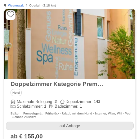
Westerwald
Oberlahr (2.18 km)
Doppelzimmer Kategorie Premium
Hotel
Maximale Belegung:
2
Doppelzimmer:
143
Schlafzimmer:
1
Badezimmer:
1
Balkon · Fernsehgerät · Frühstück · Urlaub mit dem Hund · Internet, Wlan, Wifi · Pool
· Schöne Aussicht
auf Anfrage
ab € 155,00