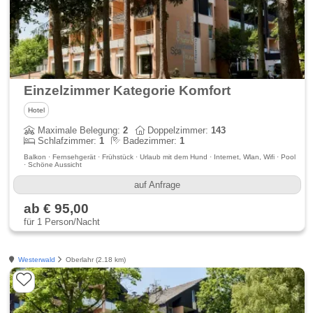
Einzelzimmer Kategorie Komfort
Hotel
Maximale Belegung:
2
Doppelzimmer:
143
Schlafzimmer:
1
Badezimmer:
1
Balkon · Fernsehgerät · Frühstück · Urlaub mit dem Hund · Internet, Wlan, Wifi · Pool
· Schöne Aussicht
auf Anfrage
ab € 95,00
für 1 Person/Nacht
Westerwald
Oberlahr (2.18 km)