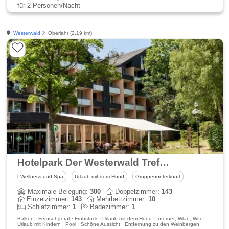
für 2 Personen/Nacht
Westerwald
Oberlahr (2.19 km)
Hotelpark Der Westerwald Treff - Ehlscheid GmbH
Wellness und Spa
Urlaub mit dem Hund
Gruppenunterkunft
Maximale Belegung:
300
Doppelzimmer:
143
Einzelzimmer:
143
Mehrbettzimmer:
10
Schlafzimmer:
1
Badezimmer:
1
Balkon · Fernsehgerät · Frühstück · Urlaub mit dem Hund · Internet, Wlan, Wifi ·
Urlaub mit Kindern · Pool · Schöne Aussicht · Entfernung zu den Weinbergen