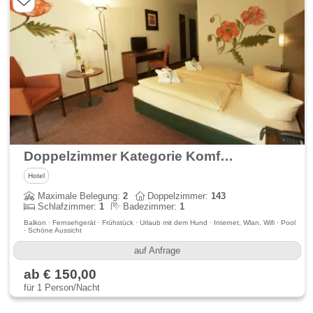
Doppelzimmer Kategorie Komfort
Hotel
Maximale Belegung:
2
Doppelzimmer:
143
Schlafzimmer:
1
Badezimmer:
1
Balkon · Fernsehgerät · Frühstück · Urlaub mit dem Hund · Internet, Wlan, Wifi · Pool
· Schöne Aussicht
auf Anfrage
ab € 150,00
für 1 Person/Nacht