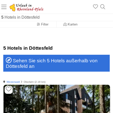
+1.500 Unterkünfte in Rheinland-Pfalz
+1.000 Sehenswürdigkeiten
Über 25 Jahre online
5
Hotels in Döttesfeld
Filter
Karten
5 Hotels in Döttesfeld
Sehen Sie sich 5 Hotels außerhalb von
Döttesfeld an
Westerwald
Oberlahr (2.18 km)