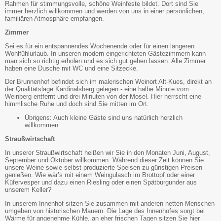
Rahmen für stimmungsvolle, schöne Weinfeste bildet. Dort sind Sie
immer herzlich willkommen und werden von uns in einer persönlichen,
familiären Atmosphäre empfangen.
Zimmer
Sei es für ein entspannendes Wochenende oder für einen längeren
Wohlfühlurlaub. In unseren modern eingerichteten Gästezimmern kann
man sich so richtig erholen und es sich gut gehen lassen. Alle Zimmer
haben eine Dusche mit WC und eine Sitzecke.
Der Brunnenhof befindet sich im malerischen Weinort Alt-Kues, direkt an
der Qualitätslage Kardinalsberg gelegen - eine halbe Minute vom
Weinberg entfernt und drei Minuten von der Mosel. Hier herrscht eine
himmlische Ruhe und doch sind Sie mitten im Ort.
Übrigens: Auch kleine Gäste sind uns natürlich herzlich
willkommen.
Straußwirtschaft
In unserer Straußwirtschaft heißen wir Sie in den Monaten Juni, August,
September und Oktober willkommen. Während dieser Zeit können Sie
unsere Weine sowie selbst produzierte Speisen zu günstigen Preisen
genießen. Wie wär’s mit einem Weingulasch im Brottopf oder einer
Küfervesper und dazu einen Riesling oder einen Spätburgunder aus
unserem Keller?
In unserem Innenhof sitzen Sie zusammen mit anderen netten Menschen
umgeben von historischen Mauern. Die Lage des Innenhofes sorgt bei
Wärme für angenehme Kühle, an eher frischen Tagen sitzen Sie hier