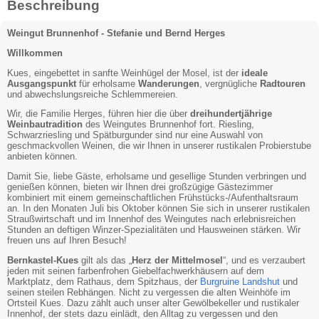
Beschreibung
Weingut Brunnenhof - Stefanie und Bernd Herges
Willkommen
Kues, eingebettet in sanfte Weinhügel der Mosel, ist der
ideale
Ausgangspunkt
für erholsame
Wanderungen
, vergnügliche
Radtouren
und abwechslungsreiche Schlemmereien.
Wir, die Familie Herges, führen hier die über
dreihundertjährige
Weinbautradition
des Weingutes Brunnenhof fort. Riesling,
Schwarzriesling und Spätburgunder sind nur eine Auswahl von
geschmackvollen Weinen, die wir Ihnen in unserer rustikalen Probierstube
anbieten können.
Damit Sie, liebe Gäste, erholsame und gesellige Stunden verbringen und
genießen können, bieten wir Ihnen drei großzügige Gästezimmer
kombiniert mit einem gemeinschaftlichen Frühstücks-/Aufenthaltsraum
an. In den Monaten Juli bis Oktober können Sie sich in unserer rustikalen
Straußwirtschaft und im Innenhof des Weingutes nach erlebnisreichen
Stunden an deftigen Winzer-Spezialitäten und Hausweinen stärken. Wir
freuen uns auf Ihren Besuch!
Bernkastel-Kues
gilt als das „
Herz der Mittelmosel
“, und es verzaubert
jeden mit seinen farbenfrohen Giebelfachwerkhäusern auf dem
Marktplatz, dem Rathaus, dem Spitzhaus, der
Burgruine Landshut
und
seinen steilen Rebhängen. Nicht zu vergessen die alten Weinhöfe im
Ortsteil Kues. Dazu zählt auch unser alter Gewölbekeller und rustikaler
Innenhof, der stets dazu einlädt, den Alltag zu vergessen und den