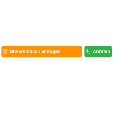
Unverbindlich anfragen
Anrufen
Gäste-Information
Kontakt
Anbieter-Informationen
Anmelden & Werben
Über uns
Das sind wir
AGB und Datenschutz
Impressum
Sitemap
Cookies verwalten
Weitere Portale
Urlaub in der Eifel
Urlaub im Saarland