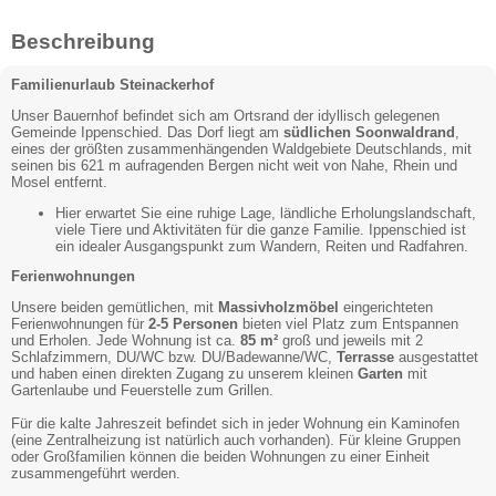
Beschreibung
Familienurlaub Steinackerhof
Unser Bauernhof befindet sich am Ortsrand der idyllisch gelegenen
Gemeinde Ippenschied. Das Dorf liegt am
südlichen Soonwaldrand
,
eines der größten zusammenhängenden Waldgebiete Deutschlands, mit
seinen bis 621 m aufragenden Bergen nicht weit von Nahe, Rhein und
Mosel entfernt.
Hier erwartet Sie eine ruhige Lage, ländliche Erholungslandschaft,
viele Tiere und Aktivitäten für die ganze Familie. Ippenschied ist
ein idealer Ausgangspunkt zum Wandern, Reiten und Radfahren.
Ferienwohnungen
Unsere beiden gemütlichen, mit
Massivholzmöbel
eingerichteten
Ferienwohnungen für
2-5 Personen
bieten viel Platz zum Entspannen
und Erholen. Jede Wohnung ist ca.
85 m²
groß und jeweils mit 2
Schlafzimmern, DU/WC bzw. DU/Badewanne/WC,
Terrasse
ausgestattet
und haben einen direkten Zugang zu unserem kleinen
Garten
mit
Gartenlaube und Feuerstelle zum Grillen.
Für die kalte Jahreszeit befindet sich in jeder Wohnung ein Kaminofen
(eine Zentralheizung ist natürlich auch vorhanden). Für kleine Gruppen
oder Großfamilien können die beiden Wohnungen zu einer Einheit
zusammengeführt werden.