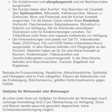
Die Schlafzimmer sind
allergikergerecht
und mit Netzfreischalter
ausgestattet.
Die Küchen bieten allen Komfort. Vom Backofen mit Ceranfeld
über
Spülmaschine
, Mikrowelle, Kaffeemaschine, Wasser- u.
Eierkocher, Mixer und Pürierstab sind die Küchen komplett
eingerichtet. Für die kleinen Gäste stehen Ihnen
Kinderbett
,
Hochstuhl, Flaschenwärmer, Babybadewanne, Wickeltisch u.
Babyfon zur Verfügung. Alle für Kleinkinder erreichbaren
Steckdosen sind mit Kindersicherungen versehen. Für
Tiefkühlkost steht Ihnen eine separate Gefriertruhe zur Verfügung.
Die Ferienwohnungen sind jeweils mit Sat-TV, Videorekorder,
Radio-,DVD-Player, Fön und ISDN-Telefon (Internetanschluss)
ausgestattet. In allen Räumen befinden sich Fliegengitter an den
Fenstern. Weiterhin haben wir für Sie eine kleine Auswahl an
Büchern, Kinderhörspiel-, Videokassetten und
Gesellschaftsspielen zusammengestellt. In der Waschküche
befinden sich Waschmaschine, Trockner, Bügelbrett und
Bügeleisen.
Bettwäsche Erstausstattung, Handtücher, Abtrockhandtücher, Spülmittel
und Filterpapier sind im Preis inbegriffen. Ebenso die Nebenkosten und
die Endreinigung, Brötchenservice, gefüllter Kühlschrankservice gegen
Gebühr.
Stellplatz für Wohnmobil oder Wohnwagen
ab sofort steht Ihnen ein Stellplatz für Wohnmobil der Wohnwagen (nach
vorheriger Anmeldung) für15 € pro Übernachtung zur Verfügung. Strom
und Wasser werden pauschal gesondert abgerechnet, keine
Schwarzwasserentsorgung möglich