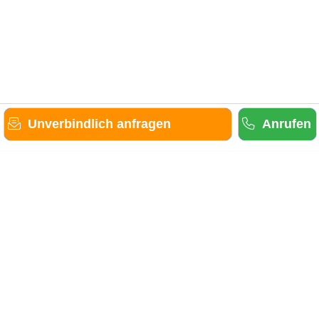
Unverbindlich anfragen
Anrufen
Gäste-Information
Kontakt
Anbieter-Informationen
Anmelden & Werben
Über uns
Das sind wir
AGB und Datenschutz
Impressum
Sitemap
Cookies verwalten
Weitere Portale
Urlaub in der Eifel
Urlaub im Saarland
Urlaub in Hessen
Urlaub im Sauerland