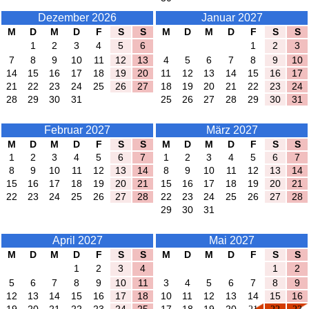
Dezember 2026
Januar 2027
M
D
M
D
F
S
S
M
D
M
D
F
S
S
1
2
3
4
5
6
1
2
3
7
8
9
10
11
12
13
4
5
6
7
8
9
10
14
15
16
17
18
19
20
11
12
13
14
15
16
17
21
22
23
24
25
26
27
18
19
20
21
22
23
24
28
29
30
31
25
26
27
28
29
30
31
Februar 2027
März 2027
M
D
M
D
F
S
S
M
D
M
D
F
S
S
1
2
3
4
5
6
7
1
2
3
4
5
6
7
8
9
10
11
12
13
14
8
9
10
11
12
13
14
15
16
17
18
19
20
21
15
16
17
18
19
20
21
22
23
24
25
26
27
28
22
23
24
25
26
27
28
29
30
31
April 2027
Mai 2027
M
D
M
D
F
S
S
M
D
M
D
F
S
S
1
2
3
4
1
2
5
6
7
8
9
10
11
3
4
5
6
7
8
9
12
13
14
15
16
17
18
10
11
12
13
14
15
16