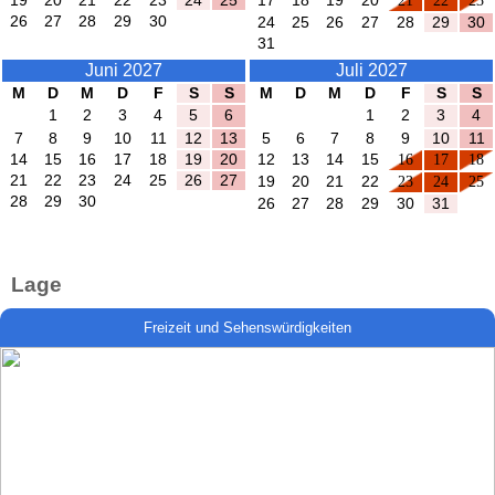
19
20
21
22
23
24
25
17
18
19
20
21
22
23
26
27
28
29
30
24
25
26
27
28
29
30
31
Juni 2027
Juli 2027
M
D
M
D
F
S
S
M
D
M
D
F
S
S
1
2
3
4
5
6
1
2
3
4
7
8
9
10
11
12
13
5
6
7
8
9
10
11
14
15
16
17
18
19
20
12
13
14
15
16
17
18
21
22
23
24
25
26
27
19
20
21
22
23
24
25
28
29
30
26
27
28
29
30
31
Lage
Freizeit und Sehenswürdigkeiten