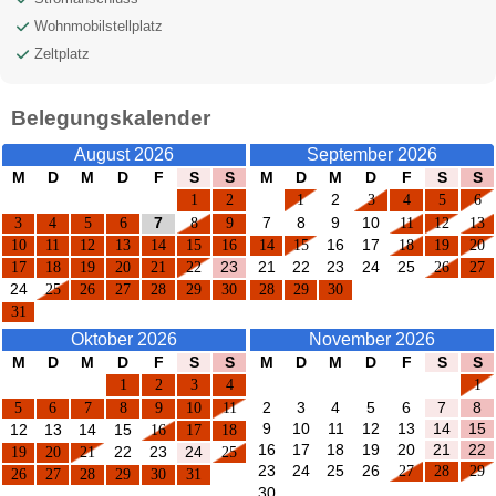
Wohnmobilstellplatz
Zeltplatz
Belegungskalender
August 2026
September 2026
M
D
M
D
F
S
S
M
D
M
D
F
S
S
1
2
1
2
3
4
5
6
3
4
5
6
7
8
9
7
8
9
10
11
12
13
10
11
12
13
14
15
16
14
15
16
17
18
19
20
17
18
19
20
21
22
23
21
22
23
24
25
26
27
24
25
26
27
28
29
30
28
29
30
31
Oktober 2026
November 2026
M
D
M
D
F
S
S
M
D
M
D
F
S
S
1
2
3
4
1
5
6
7
8
9
10
11
2
3
4
5
6
7
8
9
10
11
12
13
14
15
12
13
14
15
16
17
18
16
17
18
19
20
21
22
19
20
21
22
23
24
25
23
24
25
26
27
28
29
26
27
28
29
30
31
30