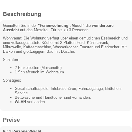
Beschreibung
Genießen Sie in der
"Ferienwohnung „Mosel“
die
wunderbare
Aussicht
auf das Moseltal. Für bis zu 3 Personen.
Wohnraum: Die Wohnung verfügt über einen gemütlichen Essbereich und
eine vollausgestattete Küche mit 2-Platten-Herd, Kühlschrank,
Mikrowelle, Kaffeemaschine, Wasserkocher, Toaster und Eierkocher. Mit
Balkon und großzügigem Bad mit Dusche.
Schlafen:
2 Einzelbetten (Maisonette)
1 Schlafcouch im Wohnraum
Sonstiges:
Gesellschaftsspiele, Infobroschüren, Fahrradgarage, Brötchen-
Service.
Bettwäsche und Handtücher sind vorhanden.
WLAN
vorhanden
Preise
für 2 Personen/Nacht