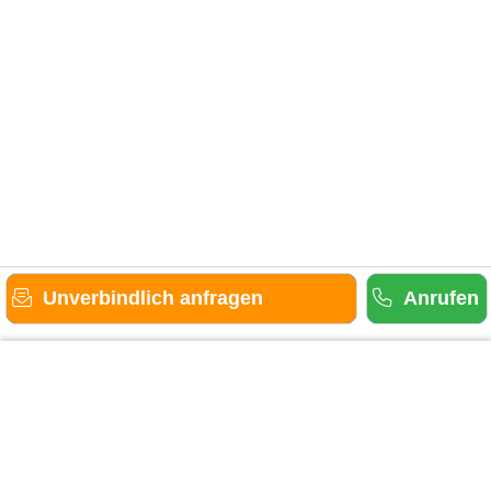
Unverbindlich anfragen
Anrufen
Gäste-Information
Kontakt
Anbieter-Informationen
Anmelden & Werben
Über uns
Das sind wir
AGB und Datenschutz
Impressum
Sitemap