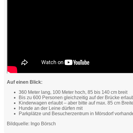
Auf einen Blick:
360 Meter lang, 100 Meter hoch, 85 bis 140 cm breit
Bis zu 600 Personen gleichzeitig auf der Brücke erlau
Kinderwagen erlaubt – aber bitte auf max. 85 cm Breit
Hunde an der Leine dürfen mit
Parkplätze und Besucherzentrum in Mörsdorf vorhand
Bildquelle: Ingo Börsch