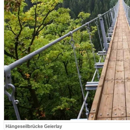
Hängeseilbrücke Geierlay