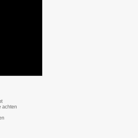
bt
e achten
en