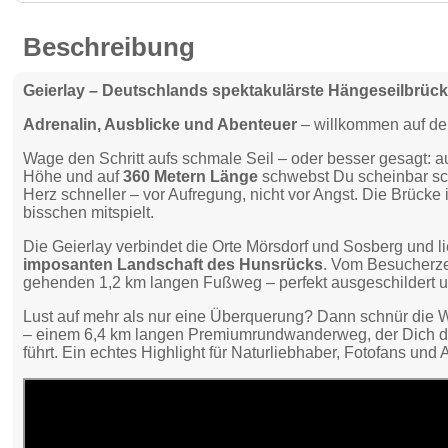
Beschreibung
Geierlay – Deutschlands spektakulärste Hängeseilbrüc
Adrenalin, Ausblicke und Abenteuer
– willkommen auf der
Wage den Schritt aufs schmale Seil – oder besser gesagt: a
Höhe und auf
360 Metern Länge
schwebst Du scheinbar sc
Herz schneller – vor Aufregung, nicht vor Angst. Die Brücke
bisschen mitspielt.
Die Geierlay verbindet die Orte Mörsdorf und Sosberg und lie
imposanten Landschaft des Hunsrücks
. Vom Besucherze
gehenden 1,2 km langen Fußweg – perfekt ausgeschildert un
Lust auf mehr als nur eine Überquerung? Dann schnür die
– einem 6,4 km langen Premiumrundwanderweg, der Dich dur
führt. Ein echtes Highlight für Naturliebhaber, Fotofans und 