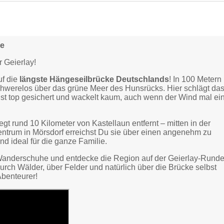
ke
 Geierlay!
uf die
längste Hängeseilbrücke Deutschlands
! In 100 Metern
hwerelos über das grüne Meer des Hunsrücks. Hier schlägt da
 ist top gesichert und wackelt kaum, auch wenn der Wind mal ei
gt rund 10 Kilometer von Kastellaun entfernt – mitten in der
ntrum in Mörsdorf erreichst Du sie über einen angenehm zu
d ideal für die ganze Familie.
 Wanderschuhe und entdecke die Region auf der Geierlay-Rund
ch Wälder, über Felder und natürlich über die Brücke selbst
Abenteurer!