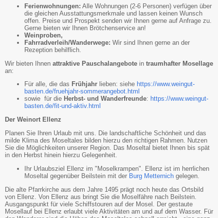
Ferienwohnungen:
Alle Wohnungen (2-6 Personen) verfügen über
die gleichen Ausstattungsmerkmale und lassen keinen Wunsch
offen. Preise und Prospekt senden wir Ihnen gerne auf Anfrage zu.
Gerne bieten wir Ihnen Brötchenservice an!
Weinproben,
Fahrradverleih/Wanderwege:
Wir sind Ihnen gerne an der
Rezeption behilflich.
Wir bieten Ihnen
attraktive Pauschalangebote
in
traumhafter Mosellage
an:
Für alle, die das
Frühjahr
lieben: siehe
https://www.weingut-
basten.de/fruehjahr-sommerangebot.html
sowie für die
Herbst- und Wanderfreunde
:
https://www.weingut-
basten.de/fit-und-aktiv.html
Der Weinort Ellenz
Planen Sie Ihren Urlaub mit uns. Die landschaftliche Schönheit und das
milde Klima des Moseltales bilden hierzu den richtigen Rahmen. Nutzen
Sie die Möglichkeiten unserer Region. Das Moseltal bietet Ihnen bis spät
in den Herbst hinein hierzu Gelegenheit.
Ihr Urlaubsziel Ellenz im "Moselkrampen". Ellenz ist im herrlichen
Moseltal gegenüber Beilstein mit der
Burg Metternich
gelegen.
Die alte Pfarrkirche aus dem Jahre 1495 prägt noch heute das Ortsbild
von Ellenz. Von Ellenz aus bringt Sie die Moselfähre nach Beilstein.
Ausgangspunkt für viele Schiffstouren auf der Mosel. Der gestaute
Mosellauf bei Ellenz erlaubt viele Aktivitäten am und auf dem Wasser. Für