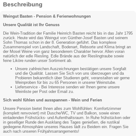
Beschreibung
Weingut Basten - Pension & Ferienwohnungen
Unsere Qualität ist Ihr Genuss
Die Wein-Tradition der Familie Heinrich Basten reicht bis in das Jahr 1795
zurück. Heute wird das Weingut von Günther-Josef Basten und seinem
Sohn Thomas schon in der 8. Generation geführt. Das komplexe
Zusammenspiel von Landschaft, Bodenart, Rebsorte und Klima bringt an
der Mosel Weine von ganz besonderem Charakter hervor. Allen voran
natürlich der edle Riesling. Edle Brände aus der Rieslingtraube sowie
feine Liköre runden unser Sortiment ab.
Unsere zahlreichen Auszeichnungen bestätigen unsere Sorgfalt
und die Qualität. Lassen Sie Sich von uns überzeugen und da
Probieren bekanntlich über Studieren geht, veranstalten wir gerne
Weinproben für bis zu 65 Personen in unserer Weinstube.
Lieferservice - Bei Interesse senden wir Ihnen gerne unsere
Weinliste per Post oder Email zu.
Sich wohl fühlen und ausspannen - Wein und Ferien
Unsere Pension bietet Ihnen alles zum Wohlfühlen: Komfortzimmer
(komplett renvoviert) mit Dusche/WC, TV und Balkon, sowie einen
einladenden Frühstücks- und Aufenthaltsraum. In Ruhe frühstücken oder
in geselliger Runde den Ausklang des Tages genießen, die rustikal
gediegene Atmosphäre unseres Hauses lädt zu Beidem ein. Fragen Sie
auch nach unseren Frühjahrsarrangements!