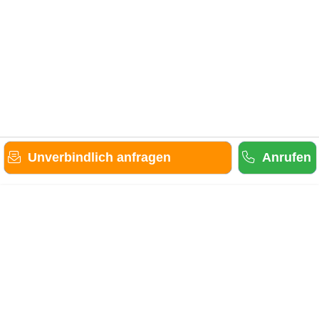
Unverbindlich anfragen
Anrufen
Gäste-Information
Kontakt
Anbieter-Informationen
Anmelden & Werben
Über uns
Das sind wir
AGB und Datenschutz
Impressum
Sitemap
Cookies verwalten
Weitere Portale
Urlaub in der Eifel