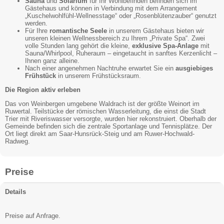
Sauna
und
Solarium
für Ihr Wohlbefinden befinden sich im
Gästehaus und können in Verbindung mit dem Arrangement
„Kuschelwohlfühl-Wellnesstage“ oder „Rosenblütenzauber“ genutzt
werden.
Für Ihre
romantische Seele
in unserem Gästehaus bieten wir
unseren kleinen Wellnessbereich zu Ihrem „Private Spa“. Zwei
volle Stunden lang gehört die kleine,
exklusive Spa-Anlage
mit
Sauna/Whirlpool, Ruheraum – eingetaucht in sanftes Kerzenlicht –
Ihnen ganz alleine.
Nach einer angenehmen Nachtruhe erwartet Sie ein
ausgiebiges
Frühstück
in unserem Frühstücksraum.
Die Region aktiv erleben
Das von Weinbergen umgebene Waldrach ist der größte Weinort im
Ruwertal. Teilstücke der römischen Wasserleitung, die einst die Stadt
Trier mit Riveriswasser versorgte, wurden hier rekonstruiert. Oberhalb der
Gemeinde befinden sich die zentrale Sportanlage und Tennisplätze. Der
Ort liegt direkt am Saar-Hunsrück-Steig und am Ruwer-Hochwald-
Radweg.
Preise
Details
Preise auf Anfrage.