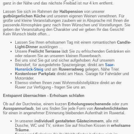
ganz in der Nähe und das nächste Freibad ist nur 4 km entfernt.
Lassen Sie sich im Rahmen der
Halbpension
von unserer
gutbürgerlichen Küche
und unseren eigenen Weinen verwöhnen. Für
große und kleine Veranstaltungen zaubern wir in Absprache mit Ihnen die
passende Atmosphäre ganz nach Ihren Wünschen und Vorstellungen. Sie
geben der Veranstaltung den Charakter und wir geben Ihr das Gesicht!
Kein Wunsch bleibt offen…
Lassen Sie Ihren erholsamen Tag mit einem romantischen
Candle-
Light-Dinner
ausklingen …
Unsere
Freilicht Terrasse
lädt Sie zu erfrischenden Getränken ein
oder relaxen Sie an unserem kleinen Ruwerbeach.
Bei uns sind Sie gut und sicher aufgehoben: Auf unserem
Weindorf, für ausgedehnte Spaziergänge, direkt am
Saar-
Hunsrück-Steig
und am
Ruwerradweg
gelegen, Nähe Trier.
Kostenloser Parkplatz
direkt am Haus. Garage für Fahrräder und
Motorräder.
Ebenso stehen Ihnen zwei Wohnmobilstellplätze direkt an der
Ruwer zur Verfügung - fragen Sie uns an.
Entspannt übernachten - Erholsam schlafen
Ob auf der Durchreise, einem kurzen
Erholungswochenende
oder zum
Ausspannurlaub
, bei uns finden Sie jede Form von
Annehmlichkeiten
für einen in angenehmer Erinnerung bleibenden Aufenthalt im Ruwertal.
In unseren
individuell gestalteten Gästezimmern
, alle mit
Dusche, WC und TV, sinken Sie auf frischen Kissen in
erholsame
Träume
.