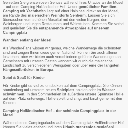
Genießen Sie grenzenlosen Genuss während Ihres Urlaubs an der Mosel
– auf dem Camping Holländischer Hof! Unser
gemütlicher Familien-
Camping
mit
Yachthafen
liegt auf einer Halbinsel direkt an der Mosel,
am Rande des
malerischen Weindorfs Senheim
. Lassen Sie sich
überraschen vom schönen Moseltal mit den vielen Burgen, den
Weinbergen und urigen Restaurants und Weinstuben. Kommen Sie vorbei
und genießen Sie die
entspannende Atmosphäre auf unserem
Campingplatz
!
Wandern entlang der Mosel
Als Wander-Fans wissen wir genau, welche Wanderwege die schönsten
sind und zeigen Ihnen diese gerne! Natürlich können Sie auch alleine
losziehen, aber wir bieten auch verschiedene geführte Wanderungen an.
Gemeinsam mit unseren Gästen wandern wir durch die malerische
Landschaft zu verschiedenen Weingütern oder über
eine der längsten
Hängeseilbrücken in Europa
.
Spiel & Spaß für Kinder
Für Kinder gibt es viel zu entdecken auf dem Campingplatz. Sie können
stundenlang auf unserem neuen
Spielplatz
spielen oder im
Wasser
schwimmen
. In den Sommerferien ist außerdem unsere Spürnase Hollie
auf dem Platz unterwegs. Hollie spielt und singt und tanzt gerne mit den
Kindern.
Camping Holländischer Hof – der schönste Campingplatz in der
Mosel!
Während eines Campingurlaubs auf dem Campingplatz Holländischer Hof
können Sie vieles erleben und ihren
Urlaub grenzenlos genießen
!