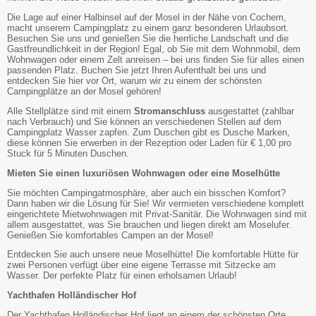
Die Lage auf einer Halbinsel auf der Mosel in der Nähe von Cochem,
macht unserem Campingplatz zu einem ganz besonderen Urlaubsort.
Besuchen Sie uns und genießen Sie die herrliche Landschaft und die
Gastfreundlichkeit in der Region! Egal, ob Sie mit dem Wohnmobil, dem
Wohnwagen oder einem Zelt anreisen – bei uns finden Sie für alles einen
passenden Platz. Buchen Sie jetzt Ihren Aufenthalt bei uns und
entdecken Sie hier vor Ort, warum wir zu einem der schönsten
Campingplätze an der Mosel gehören!
Alle Stellplätze sind mit einem
Stromanschluss
ausgestattet (zahlbar
nach Verbrauch) und Sie können an verschiedenen Stellen auf dem
Campingplatz Wasser zapfen. Zum Duschen gibt es Dusche Marken,
diese können Sie erwerben in der Rezeption oder Laden für € 1,00 pro
Stuck für 5 Minuten Duschen.
Mieten Sie einen luxuriösen Wohnwagen oder eine Moselhütte
Sie möchten Campingatmosphäre, aber auch ein bisschen Komfort?
Dann haben wir die Lösung für Sie! Wir vermieten verschiedene komplett
eingerichtete Mietwohnwagen mit Privat-Sanitär. Die Wohnwagen sind mit
allem ausgestattet, was Sie brauchen und liegen direkt am Moselufer.
Genießen Sie komfortables Campen an der Mosel!
Entdecken Sie auch unsere neue Moselhütte! Die komfortable Hütte für
zwei Personen verfügt über eine eigene Terrasse mit Sitzecke am
Wasser. Der perfekte Platz für einen erholsamen Urlaub!
Yachthafen Holländischer Hof
Der Yachthafen Holländischer Hof liegt an einem der schönsten Orte