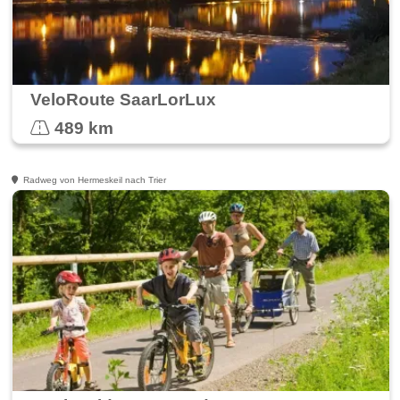
VeloRoute SaarLorLux
489 km
Radweg von Hermeskeil nach Trier