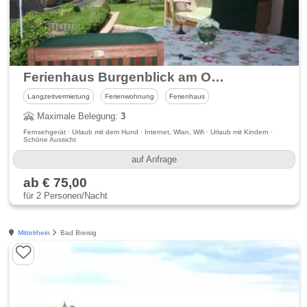
Ferienhaus Burgenblick am Oberen Mittelrheintal - Panoramablick
Langzeitvermietung
Ferienwohnung
Ferienhaus
Maximale Belegung:
3
Fernsehgerät · Urlaub mit dem Hund · Internet, Wlan, Wifi · Urlaub mit Kindern ·
Schöne Aussicht
auf Anfrage
ab € 75,00
für 2 Personen/Nacht
Mittelrhein
Bad Breisig