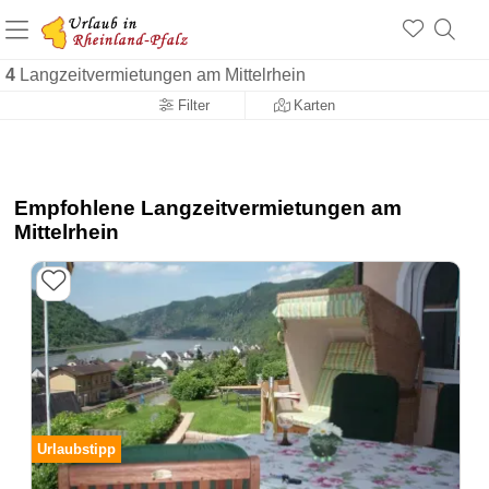
+1.500 Unterkünfte in Rheinland-Pfalz
+1.000 Sehenswürdigkeiten
Über 25 Jahre online
4
Langzeitvermietungen am Mittelrhein
Filter
Karten
Empfohlene Langzeitvermietungen am
Mittelrhein
Urlaubstipp