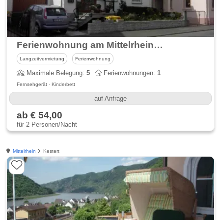
Ferienwohnung am Mittelrhein Familie Fischer Braubach
Langzeitvermietung
Ferienwohnung
Maximale Belegung:
5
Ferienwohnungen:
1
Fernsehgerät · Kinderbett
auf Anfrage
ab € 54,00
für 2 Personen/Nacht
Mittelrhein
Kestert