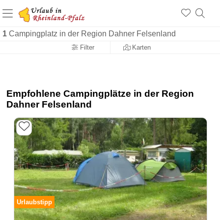
+1.500 Unterkünfte in Rheinland-Pfalz
+1.000 Sehenswürdigkeiten
Über 25 Jahre online
1
Campingplatz in der Region Dahner Felsenland
Filter
Karten
Empfohlene Campingplätze in der Region
Dahner Felsenland
Urlaubstipp