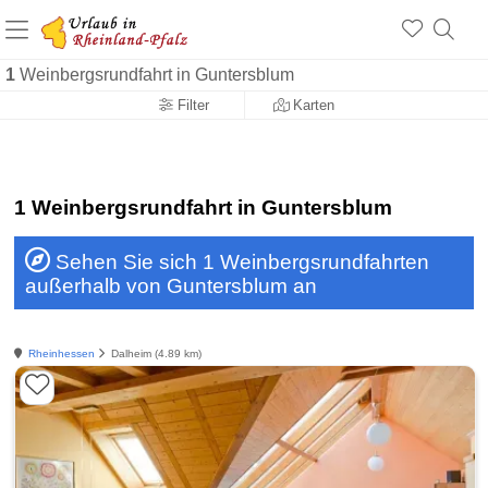
+1.500 Unterkünfte in Rheinland-Pfalz
+1.000 Sehenswürdigkeiten
Über 25 Jahre online
1
Weinbergsrundfahrt in Guntersblum
Filter
Karten
1 Weinbergsrundfahrt in Guntersblum
Sehen Sie sich 1 Weinbergsrundfahrten
außerhalb von Guntersblum an
Rheinhessen
Dalheim (4.89 km)