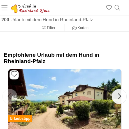
+1.500 Unterkünfte in Rheinland-Pfalz
+1.000 Sehenswürdigkeiten
Über 25 Jahre online
200
Urlaub mit dem Hund in Rheinland-Pfalz
Filter
Karten
Empfohlene Urlaub mit dem Hund in
Rheinland-Pfalz
Urlaubstipp