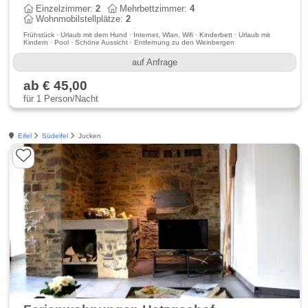
Einzelzimmer:
2
Mehrbettzimmer:
4
Wohnmobilstellplätze:
2
Frühstück · Urlaub mit dem Hund · Internet, Wlan, Wifi · Kinderbett · Urlaub mit
Kindern · Pool · Schöne Aussicht · Entfernung zu den Weinbergen
auf Anfrage
ab € 45,00
für 1 Person/Nacht
Eifel
Südeifel
Jucken