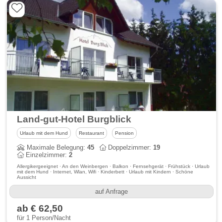
Land-gut-Hotel Burgblick
Urlaub mit dem Hund
Restaurant
Pension
Maximale Belegung:
45
Doppelzimmer:
19
Einzelzimmer:
2
Allergikergeeignet · An den Weinbergen · Balkon · Fernsehgerät · Frühstück · Urlaub
mit dem Hund · Internet, Wlan, Wifi · Kinderbett · Urlaub mit Kindern · Schöne
Aussicht
auf Anfrage
ab € 62,50
für 1 Person/Nacht