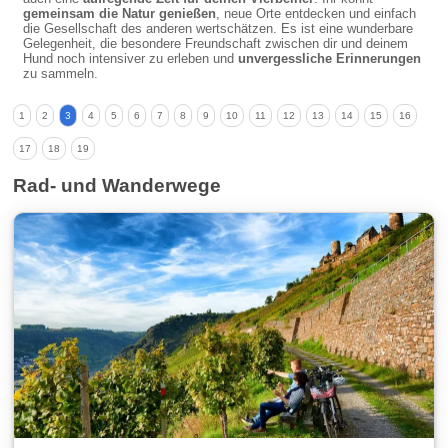
gemeinsam die Natur genießen
, neue Orte entdecken und einfach
die Gesellschaft des anderen wertschätzen. Es ist eine wunderbare
Gelegenheit, die besondere Freundschaft zwischen dir und deinem
Hund noch intensiver zu erleben und
unvergessliche Erinnerungen
zu sammeln.
1
2
3
4
5
6
7
8
9
10
11
12
13
14
15
16
17
18
19
Rad- und Wanderwege