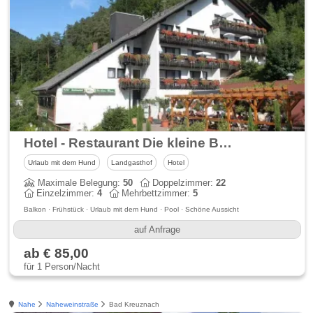
Hotel - Restaurant Die kleine Blume im Dahner Felsenland
Urlaub mit dem Hund
Landgasthof
Hotel
Maximale Belegung:
50
Doppelzimmer:
22
Einzelzimmer:
4
Mehrbettzimmer:
5
Balkon · Frühstück · Urlaub mit dem Hund · Pool · Schöne Aussicht
auf Anfrage
ab € 85,00
für 1 Person/Nacht
Nahe
Naheweinstraße
Bad Kreuznach