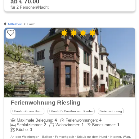
ab € 70,00
für 2 Personen/Nacht
Mittelrhein
Lorch
Ferienwohnung Riesling
Urlaub mit dem Hund
Urlaub für Familien und Kinder
Ferienwohnung
Maximale Belegung:
4
Ferienwohnungen:
4
Schlafzimmer:
2
Wohnzimmer:
1
Badezimmer:
1
Küche:
1
An den Weinbergen · Balkon · Fernsehgerät · Urlaub mit dem Hund · Internet, Wlan,