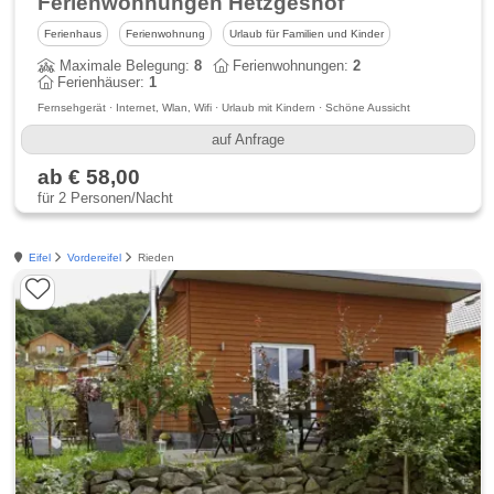
Ferienwohnungen Hetzgeshof
Ferienhaus
Ferienwohnung
Urlaub für Familien und Kinder
Maximale Belegung:
8
Ferienwohnungen:
2
Ferienhäuser:
1
Fernsehgerät · Internet, Wlan, Wifi · Urlaub mit Kindern · Schöne Aussicht
auf Anfrage
ab € 58,00
für 2 Personen/Nacht
Eifel
Vordereifel
Rieden