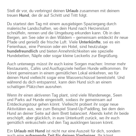
Stell dir vor, du verbringst deinen
Urlaub
zusammen mit deinem
treuen
Hund
, der dir auf Schritt und Tritt folgt.
Du startest den Tag mit einem ausgiebigen Spaziergang durch
malerische Landschaften, wo dein Hund nach Herzenslust
schnüffeln, rennen und die Umgebung erkunden kann. Ob in den
Bergen, am See oder in den Wäldern – gemeinsam entdeckt ihr neue
Pfade und genießt die frische Luft. Viele
Unterkünfte
, sei es ein
Ferienhaus, eine Pension oder ein Hotel, sind heutzutage
hundefreundlich
und bieten Annehmlichkeiten wie spezielle
Hundebetten, Näpfe oder sogar kleine Leckerlis zur Begrüßung.
Auch unterwegs müsst ihr euch keine Sorgen machen: Immer mehr
Restaurants, Cafés und Ausflugsziele heißen Hunde willkommen. Ihr
könnt gemeinsam in einem gemütlichen Lokal einkehren, wo für
deinen Hund vielleicht sogar eine Wasserschüssel bereitsteht. Und
während du dich entspannst, kann dein Hund sich an einem
schattigen Plätzchen ausruhen.
Wenn ihr einen aktiveren Tag plant, sind viele Wanderwege, Seen
und Parks auf Hunde eingestellt, sodass ihr gemeinsam auf
Entdeckungstour gehen könnt. Vielleicht probiert ihr sogar neue
Aktivitäten aus, wie zum Beispiel Stand-Up-Paddling, bei dem dein
Hund an deiner Seite auf dem Brett balanciert. Abends kehrt ihr beide
erschöpft, aber glücklich, in eure Unterkunft zurück, wo ihr euch
gemütlich einkuscheln und den Tag ausklingen lassen könnt.
Ein
Urlaub mit Hund
ist nicht nur eine Auszeit für dich, sondern
auch eine
aufregende Zeit für deinen Vierbeiner
. Ihr könnt