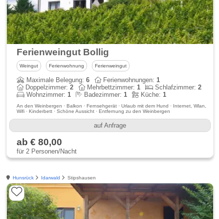
Ferienweingut Bollig
Weingut
Ferienwohnung
Ferienweingut
Maximale Belegung:
6
Ferienwohnungen:
1
Doppelzimmer:
2
Mehrbettzimmer:
1
Schlafzimmer:
2
Wohnzimmer:
1
Badezimmer:
1
Küche:
1
An den Weinbergen · Balkon · Fernsehgerät · Urlaub mit dem Hund · Internet, Wlan,
Wifi · Kinderbett · Schöne Aussicht · Entfernung zu den Weinbergen
auf Anfrage
ab € 80,00
für 2 Personen/Nacht
Hunsrück
Idarwald
Stipshausen