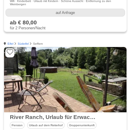
Wifi · Kinderbett · Urlaub mit Kindern · Schöne Aussicht · Entfernung zu den
Weinbergen
auf Anfrage
ab € 80,00
für 2 Personen/Nacht
Eifel
Südeifel
Seffern
River Ranch, Urlaub für Erwachsene & Jugendliche ab 10 Jahre.
Pension
Urlaub auf dem Reiterhof
Gruppenunterkunft