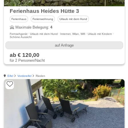
Ferienhaus Heides Hütte 3
Ferienhaus
Ferienwohnung
Urlaub mit dem Hund
Maximale Belegung:
4
Fernsehgerät · Urlaub mit dem Hund · Internet, Wlan, Wifi · Urlaub mit Kindern ·
Schöne Aussicht
auf Anfrage
ab € 120,00
für 2 Personen/Nacht
Eifel
Vordereifel
Rieden