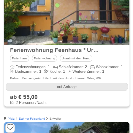
Ferienwohnung Feenhaus * Urlaub im Hunsrücker Idarwald
Ferienhaus
Ferienwohnung
Urlaub mit dem Hund
Ferienwohnungen:
1
Schlafzimmer:
2
Wohnzimmer:
1
Badezimmer:
1
Küche:
1
Weitere Zimmer:
1
Balkon · Fernsehgerät · Urlaub mit dem Hund · Internet, Wlan, Wifi
auf Anfrage
ab € 55,00
für 2 Personen/Nacht
Pfalz
Dahner Felsenland
Erfweiler