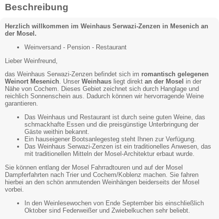
Beschreibung
Herzlich willkommen im Weinhaus Serwazi-Zenzen in Mesenich an
der Mosel.
Weinversand - Pension - Restaurant
Lieber Weinfreund,
das Weinhaus Serwazi-Zenzen befindet sich im
romantisch gelegenen
Weinort Mesenich
. Unser
Weinhaus
liegt direkt
an der Mosel
in der
Nähe von Cochem. Dieses Gebiet zeichnet sich durch Hanglage und
reichlich Sonnenschein aus. Dadurch können wir hervorragende Weine
garantieren.
Das Weinhaus und Restaurant ist durch seine guten Weine, das
schmackhafte Essen und die preisgünstige Unterbringung der
Gäste weithin bekannt.
Ein hauseigener Bootsanlegesteg steht Ihnen zur Verfügung.
Das Weinhaus Serwazi-Zenzen ist ein traditionelles Anwesen, das
mit traditionellen Mitteln der Mosel-Architektur erbaut wurde.
Sie können entlang der Mosel Fahrradtouren und auf der Mosel
Dampferfahrten nach Trier und Cochem/Koblenz machen. Sie fahren
hierbei an den schön anmutenden Weinhängen beiderseits der Mosel
vorbei.
In den Weinlesewochen von Ende September bis einschließlich
Oktober sind Federweißer und Zwiebelkuchen sehr beliebt.