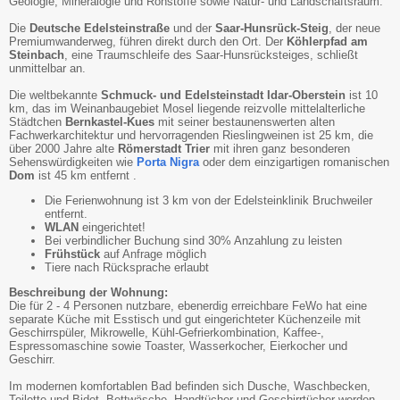
Geologie, Mineralogie und Rohstoffe sowie Natur- und Landschaftsraum.
Die
Deutsche Edelsteinstraße
und der
Saar-Hunsrück-Steig
, der neue
Premiumwanderweg, führen direkt durch den Ort. Der
Köhlerpfad am
Steinbach
, eine Traumschleife des Saar-Hunsrücksteiges, schließt
unmittelbar an.
Die weltbekannte
Schmuck- und Edelsteinstadt Idar-Oberstein
ist 10
km, das im Weinanbaugebiet Mosel liegende reizvolle mittelalterliche
Städtchen
Bernkastel-Kues
mit seiner bestaunenswerten alten
Fachwerkarchitektur und hervorragenden Rieslingweinen ist 25 km, die
über 2000 Jahre alte
Römerstadt Trier
mit ihren ganz besonderen
Sehenswürdigkeiten wie
Porta Nigra
oder dem einzigartigen romanischen
Dom
ist 45 km entfernt .
Die Ferienwohnung ist 3 km von der Edelsteinklinik Bruchweiler
entfernt.
WLAN
eingerichtet!
Bei verbindlicher Buchung sind 30% Anzahlung zu leisten
Frühstück
auf Anfrage möglich
Tiere nach Rücksprache erlaubt
Beschreibung der Wohnung:
Die für 2 - 4 Personen nutzbare, ebenerdig erreichbare FeWo hat eine
separate Küche mit Esstisch und gut eingerichteter Küchenzeile mit
Geschirrspüler, Mikrowelle, Kühl-Gefrierkombination, Kaffee-,
Espressomaschine sowie Toaster, Wasserkocher, Eierkocher und
Geschirr.
Im modernen komfortablen Bad befinden sich Dusche, Waschbecken,
Toilette und Bidet. Bettwäsche, Handtücher und Geschirrtücher werden