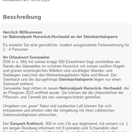
Beschreibung
Herzlich Willkommen
im Nationalpark Hunsrück-Hochwald an der Steinbachtalsperre
Es erwartet Sie eine gemütliche, modern ausgestattete Ferienwohnung für
2 - 4 Personen
Ihr Urlaubsort Sensweiler
(500 m ü. NN) mit seinen knapp 500 Einwohnern liegt unmittelbar am
Rande des Idarwaldes im schönen Hunsrück mit seinen sanften Hügeln
und grünen ursprünglichen Wäldern und unzähligen Wander- und
Radwegen zwischen den Weinanbaugebieten Nahe und Mosel. Der
Steinbach und die dazugehörige
Steinbachtalsperre
liegen nur einen
Steinwurf entfernt.
Sensweiler liegt mitten im neuen
Nationalpark Hunsrück- Hochwald
, der
an Pfingsten 2015 eröffnet wurde. Sie können die die Unberührtheit der
Pflanzen- und Tierwelt bei uns uneingeschränkt genießen.
Umgeben von „purer“ Natur und sauberster Luft können Sie sich
entspannen und erholen oder die Umgebung mit ihren zahlreichen
Sehenswürdigkeiten erforschen.
Der
Geopark Krahloch
, 300 m vom Ort aus beginnend, mit seinem ca. 1
km langen Rundweg informiert mit Exponaten und Schautafeln über