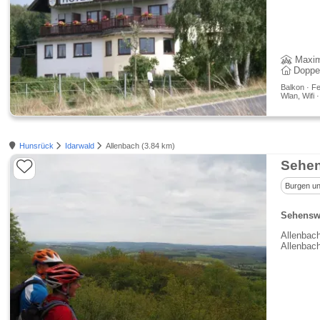
Maxim
Doppe
Balkon · Fe
Wlan, Wifi 
Hunsrück
Idarwald
Allenbach (3.84 km)
Sehen
Burgen un
Sehenswü
Allenbach
Allenbach