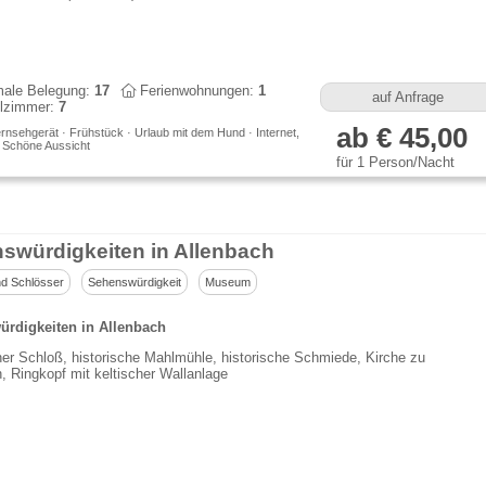
ale Belegung:
17
Ferienwohnungen:
1
auf Anfrage
lzimmer:
7
ab € 45,00
rnsehgerät · Frühstück · Urlaub mit dem Hund · Internet,
· Schöne Aussicht
für 1 Person/Nacht
swürdigkeiten in Allenbach
d Schlösser
Sehenswürdigkeit
Museum
rdigkeiten in Allenbach
er Schloß, historische Mahlmühle, historische Schmiede, Kirche zu
, Ringkopf mit keltischer Wallanlage