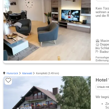
Kein Tür
wohnen a
und die 
Maxim
Doppe
Schla
Badez
Fernsehgerä
Entfernung
Hunsrück
Idarwald
Kempfeld (3.49 km)
Hotel
Urlaub mi
Wir begrü
Zi
Sc