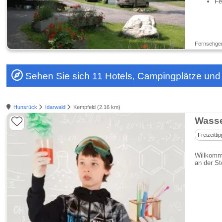
Fe
Fernsehger
Sehen Sie sich 11 Hotels, Campingplätze un
Hunsrück
Idarwald
Kempfeld (2.16 km)
Wass
Freizeittip
Willkomm
an der St