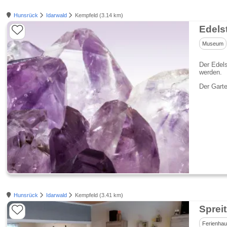
Hunsrück
Idarwald
Kempfeld (3.14 km)
Edels
Museum
Der Edels
werden.
Der Garte
Hunsrück
Idarwald
Kempfeld (3.41 km)
Sprei
Ferienha