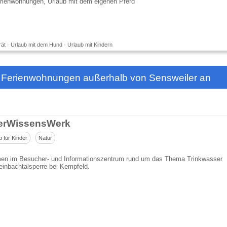
rienwohnungen, Urlaub mit dem eigenen Pferd
ät · Urlaub mit dem Hund · Urlaub mit Kindern
d Ferienwohnungen außerhalb von Sensweiler an
erWissensWerk
p für Kinder
Natur
en im Besucher- und Informationszentrum rund um das Thema Trinkwasser
einbachtalsperre bei Kempfeld.