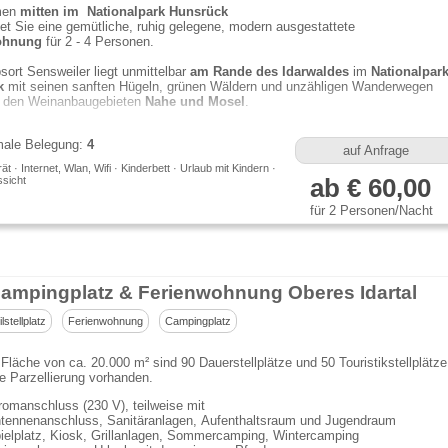
men
mitten
im Nationalpark Hunsrück
et Sie eine gemütliche, ruhig gelegene, modern ausgestattete
ohnung
für 2 - 4 Personen.
bsort Sensweiler liegt unmittelbar
am Rande des Idarwaldes
im
Nationalpar
k
mit seinen sanften Hügeln, grünen Wäldern und unzähligen Wanderwegen
 den Weinanbaugebieten
Nahe und Mosel
.
km von der Edelsteinklinik Bruchweiler entfernt
ale Belegung:
4
auf Anfrage
t · Internet, Wlan, Wifi · Kinderbett · Urlaub mit Kindern ·
sicht
ab € 60,00
für 2 Personen/Nacht
ampingplatz & Ferienwohnung Oberes Idartal
stellplatz
Ferienwohnung
Campingplatz
 Fläche von ca. 20.000 m² sind 90 Dauerstellplätze und 50 Touristikstellplätze
e Parzellierung vorhanden.
romanschluss (230 V), teilweise mit
tennenanschluss, Sanitäranlagen, Aufenthaltsraum und Jugendraum
ielplatz, Kiosk, Grillanlagen, Sommercamping, Wintercamping