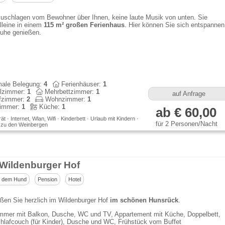
zuschlagen vom Bewohner über Ihnen, keine laute Musik von unten. Sie
lleine in einem
115 m² großen Ferienhaus
. Hier können Sie sich entspannen
Ruhe genießen.
ale Belegung:
4
Ferienhäuser:
1
lzimmer:
1
Mehrbettzimmer:
1
auf Anfrage
fzimmer:
2
Wohnzimmer:
1
immer:
1
Küche:
1
ab € 60,00
t · Internet, Wlan, Wifi · Kinderbett · Urlaub mit Kindern ·
für 2 Personen/Nacht
 zu den Weinbergen
 Wildenburger Hof
t dem Hund
Pension
Hotel
ßen Sie herzlich im Wildenburger Hof
im schönen Hunsrück
.
mmer mit Balkon, Dusche, WC und TV, Appartement mit Küche, Doppelbett,
hlafcouch (für Kinder), Dusche und WC, Frühstück vom Buffet