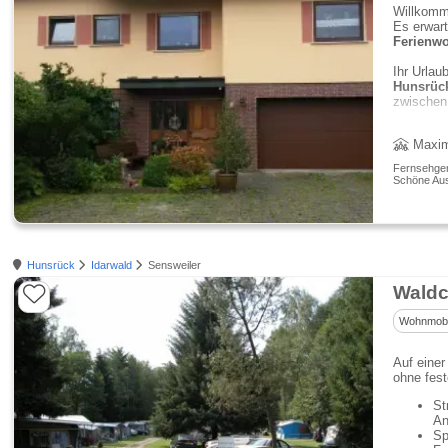
Willkom
Es erwart
Ferienw
Ihr Urlau
Hunsrüc
zwischen
3 
Maxim
Fernsehgerä
Schöne Aus
Hunsrück
Idarwald
Sensweiler
Waldc
Wohnmobil
Auf einer
ohne fest
St
An
Sp