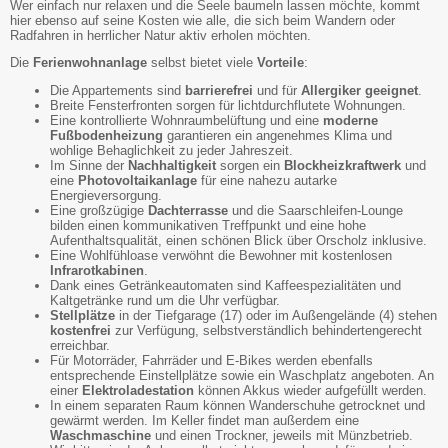
Wer einfach nur relaxen und die Seele baumeln lassen möchte, kommt
hier ebenso auf seine Kosten wie alle, die sich beim Wandern oder
Radfahren in herrlicher Natur aktiv erholen möchten.
Die
Ferienwohnanlage
selbst bietet viele
Vorteile
:
Die Appartements sind
barrierefrei
und für
Allergiker geeignet
.
Breite Fensterfronten sorgen für lichtdurchflutete Wohnungen.
Eine kontrollierte Wohnraumbelüftung und eine
moderne
Fußbodenheizung
garantieren ein angenehmes Klima und
wohlige Behaglichkeit zu jeder Jahreszeit.
Im Sinne der
Nachhaltigkeit
sorgen ein
Blockheizkraftwerk
und
eine
Photovoltaikanlage
für eine nahezu autarke
Energieversorgung.
Eine großzügige
Dachterrasse
und die Saarschleifen-Lounge
bilden einen kommunikativen Treffpunkt und eine hohe
Aufenthaltsqualität, einen schönen Blick über Orscholz inklusive.
Eine Wohlfühloase verwöhnt die Bewohner mit kostenlosen
Infrarotkabinen
.
Dank eines Getränkeautomaten sind Kaffeespezialitäten und
Kaltgetränke rund um die Uhr verfügbar.
Stellplätze
in der Tiefgarage (17) oder im Außengelände (4) stehen
kostenfrei
zur Verfügung, selbstverständlich behindertengerecht
erreichbar.
Für Motorräder, Fahrräder und E-Bikes werden ebenfalls
entsprechende Einstellplätze sowie ein Waschplatz angeboten. An
einer
Elektroladestation
können Akkus wieder aufgefüllt werden.
In einem separaten Raum können Wanderschuhe getrocknet und
gewärmt werden. Im Keller findet man außerdem eine
Waschmaschine
und einen Trockner, jeweils mit Münzbetrieb.