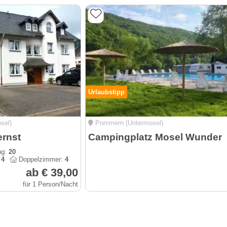
Urlaubstipp
sel)
Pommern (Untermosel)
rnst
Campingplatz Mosel Wunder
ng:
20
:
4
Doppelzimmer:
4
ab € 39,00
für 1 Person/Nacht