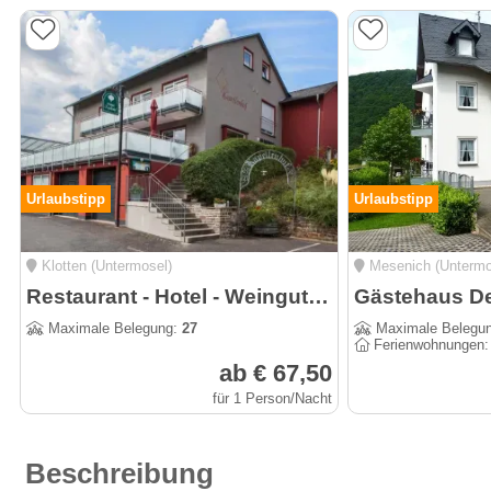
Urlaubstipp
Urlaubstipp
Klotten (Untermosel)
Mesenich (Untermo
Restaurant - Hotel - Weingut Kapellenhof
Gästehaus De
Maximale Belegung:
27
Maximale Belegu
Ferienwohnungen
ab € 67,50
für 1 Person/Nacht
Beschreibung