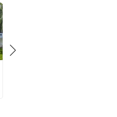
Urlaubstipp
Urlaubstipp
Ellenz-Poltersdorf (Untermosel)
Zell (Mittelmosel)
Ferienweingut Schneider
Maximale Belegung:
16
Maximale Belegu
Doppelzimmer:
8
Ferienwohnungen
ab € 55,00
für 1 Person/Nacht