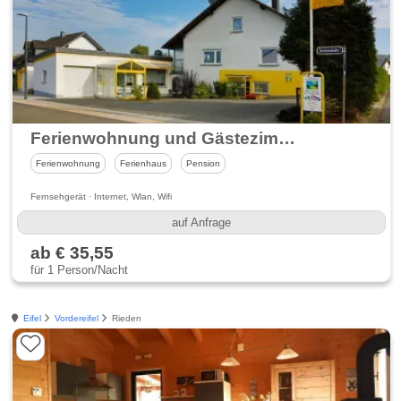
Ferienwohnung und Gästezimmer Haus Berndorf
Ferienwohnung
Ferienhaus
Pension
Fernsehgerät · Internet, Wlan, Wifi
auf Anfrage
ab € 35,55
für 1 Person/Nacht
Eifel
Vordereifel
Rieden