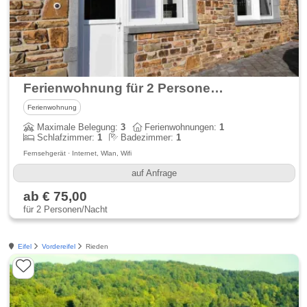
Ferienwohnung für 2 Personen mit direktem Zugang
Ferienwohnung
Maximale Belegung:
3
Ferienwohnungen:
1
Schlafzimmer:
1
Badezimmer:
1
Fernsehgerät · Internet, Wlan, Wifi
auf Anfrage
ab € 75,00
für 2 Personen/Nacht
Eifel
Vordereifel
Rieden