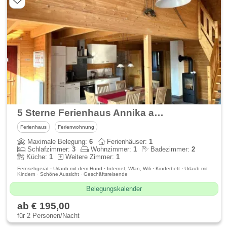
5 Sterne Ferienhaus Annika am idyllischen Waldsee Rieden
Ferienhaus
Ferienwohnung
Maximale Belegung:
6
Ferienhäuser:
1
Schlafzimmer:
3
Wohnzimmer:
1
Badezimmer:
2
Küche:
1
Weitere Zimmer:
1
Fernsehgerät · Urlaub mit dem Hund · Internet, Wlan, Wifi · Kinderbett · Urlaub mit
Kindern · Schöne Aussicht · Geschäftsreisende
Belegungskalender
ab € 195,00
für 2 Personen/Nacht