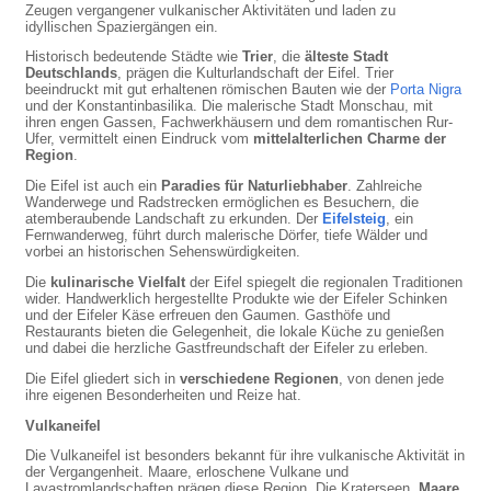
Zeugen vergangener vulkanischer Aktivitäten und laden zu
idyllischen Spaziergängen ein.
Historisch bedeutende Städte wie
Trier
, die
älteste Stadt
Deutschlands
, prägen die Kulturlandschaft der Eifel. Trier
beeindruckt mit gut erhaltenen römischen Bauten wie der
Porta Nigra
und der Konstantinbasilika. Die malerische Stadt Monschau, mit
ihren engen Gassen, Fachwerkhäusern und dem romantischen Rur-
Ufer, vermittelt einen Eindruck vom
mittelalterlichen Charme der
Region
.
Die Eifel ist auch ein
Paradies für Naturliebhaber
. Zahlreiche
Wanderwege und Radstrecken ermöglichen es Besuchern, die
atemberaubende Landschaft zu erkunden. Der
Eifelsteig
, ein
Fernwanderweg, führt durch malerische Dörfer, tiefe Wälder und
vorbei an historischen Sehenswürdigkeiten.
Die
kulinarische Vielfalt
der Eifel spiegelt die regionalen Traditionen
wider. Handwerklich hergestellte Produkte wie der Eifeler Schinken
und der Eifeler Käse erfreuen den Gaumen. Gasthöfe und
Restaurants bieten die Gelegenheit, die lokale Küche zu genießen
und dabei die herzliche Gastfreundschaft der Eifeler zu erleben.
Die Eifel gliedert sich in
verschiedene Regionen
, von denen jede
ihre eigenen Besonderheiten und Reize hat.
Vulkaneifel
Die Vulkaneifel ist besonders bekannt für ihre vulkanische Aktivität in
der Vergangenheit. Maare, erloschene Vulkane und
Lavastromlandschaften prägen diese Region. Die Kraterseen,
Maare