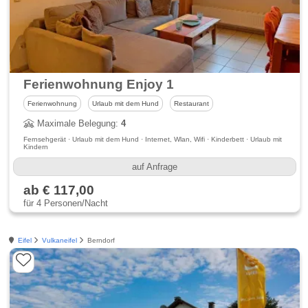
Ferienwohnung Enjoy 1
Ferienwohnung
Urlaub mit dem Hund
Restaurant
Maximale Belegung:
4
Fernsehgerät · Urlaub mit dem Hund · Internet, Wlan, Wifi · Kinderbett · Urlaub mit
Kindern
auf Anfrage
ab € 117,00
für 4 Personen/Nacht
Eifel
Vulkaneifel
Berndorf