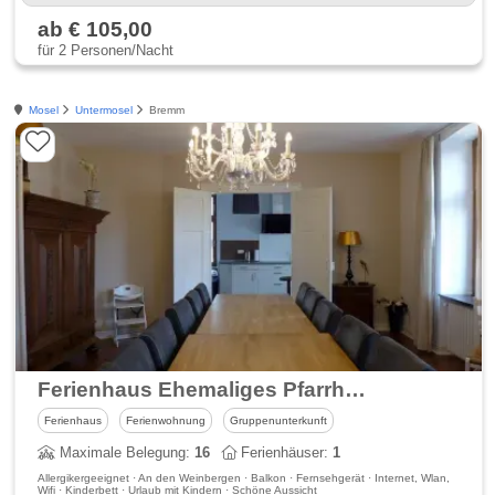
ab € 105,00
für 2 Personen/Nacht
Mosel
Untermosel
Bremm
Ferienhaus Ehemaliges Pfarrhaus in Bremm
Ferienhaus
Ferienwohnung
Gruppenunterkunft
Maximale Belegung:
16
Ferienhäuser:
1
Allergikergeeignet · An den Weinbergen · Balkon · Fernsehgerät · Internet, Wlan,
Wifi · Kinderbett · Urlaub mit Kindern · Schöne Aussicht