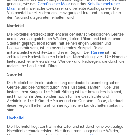
genannt, wie das
Gemündener Maar
oder das
Schalkenmehrener
Maar
, sind malerische Gewässer und beliebte Ausflugsziele. Die
Vulkaneifel bietet zudem eine einzigartige Flora und Fauna, die in
den Naturschutzgebieten erhalten wird.
Nordeifel
Die Nordeifel erstreckt sich entlang der deutsch-belgischen Grenze
und ist von ausgedehnten Wäldern, tiefen Tälern und historischen
Städten geprägt.
Monschau
, mit seinen engen Gassen und
Fachwerkhäusern, ist ein bezauberndes Beispiel für die
mittelalterliche Architektur in dieser Region. Der
Rursee
ist mit
zahlreichen Badestellen ein beliebtes Naherholungsziel. Die Nordeifel
bietet auch eine Vielzahl von Wander- und Radwegen, die durch die
malerische Landschaft führen.
Südeifel
Die Südeifel erstreckt sich entlang der deutsch-luxemburgischen
Grenze und beeindruckt durch ihre Flusstäler, sanften Hügel und
historischen Burgen. Die Stadt Bitburg ist hier besonders bekannt,
nicht nur für ihr Bier, sondern auch für ihre Geschichte und
Architektur. Die Prüm, die Sauer und die Our sind Flüsse, die durch
diese Region fließen und für ihre idyllischen Landschaften bekannt
sind.
Hocheifel
Die Hocheifel liegt zentral in der Eifel und ist durch eine weitläufige
Hochfläche charakterisiert. Hier findet man ausgedehnte Wälder,