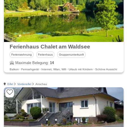
Ferienhaus Chalet am Waldsee
Ferienwohnung
Ferienhaus
Gruppenunterkunft
Maximale Belegung:
14
Balkon · Fernsehgerät · Internet, Wlan, Wifi · Urlaub mit Kindern · Schöne Aussicht
Eifel
Vordereifel
Anschau