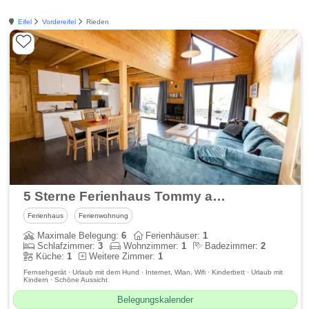
Eifel
Vordereifel
Rieden
5 Sterne Ferienhaus Tommy am idyllischen Waldsee Rieden
Ferienhaus
Ferienwohnung
Maximale Belegung:
6
Ferienhäuser:
1
Schlafzimmer:
3
Wohnzimmer:
1
Badezimmer:
2
Küche:
1
Weitere Zimmer:
1
Fernsehgerät · Urlaub mit dem Hund · Internet, Wlan, Wifi · Kinderbett · Urlaub mit
Kindern · Schöne Aussicht
Belegungskalender