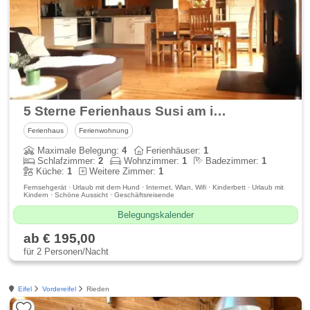
5 Sterne Ferienhaus Susi am idyllischen Waldsee Rieden
Ferienhaus
Ferienwohnung
Maximale Belegung:
4
Ferienhäuser:
1
Schlafzimmer:
2
Wohnzimmer:
1
Badezimmer:
1
Küche:
1
Weitere Zimmer:
1
Fernsehgerät · Urlaub mit dem Hund · Internet, Wlan, Wifi · Kinderbett · Urlaub mit
Kindern · Schöne Aussicht · Geschäftsreisende
Belegungskalender
ab € 195,00
für 2 Personen/Nacht
Eifel
Vordereifel
Rieden