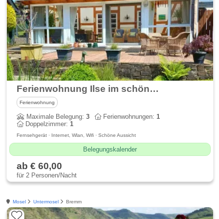
Ferienwohnung Ilse im schönen Ahrtal
Ferienwohnung
Maximale Belegung:
3
Ferienwohnungen:
1
Doppelzimmer:
1
Fernsehgerät · Internet, Wlan, Wifi · Schöne Aussicht
Belegungskalender
ab € 60,00
für 2 Personen/Nacht
Mosel
Untermosel
Bremm