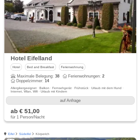
Hotel Eifelland
Hotel
Bed and Breakfast
Ferienwohnung
Maximale Belegung:
38
Ferienwohnungen:
2
Doppelzimmer:
14
Allergikergeeignet · Balkon · Fernsehgerät · Frühstück · Urlaub mit dem Hund ·
Internet, Wlan, Wifi · Urlaub mit Kindern
auf Anfrage
ab € 51,00
für 1 Person/Nacht
Eifel
Südeifel
Körperich