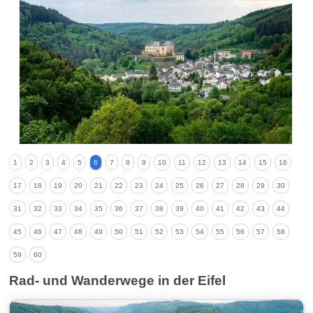
1
2
3
4
5
6
7
8
9
10
11
12
13
14
15
16
17
18
19
20
21
22
23
24
25
26
27
28
29
30
31
32
33
34
35
36
37
38
39
40
41
42
43
44
45
46
47
48
49
50
51
52
53
54
55
56
57
58
59
60
Rad- und Wanderwege in der Eifel