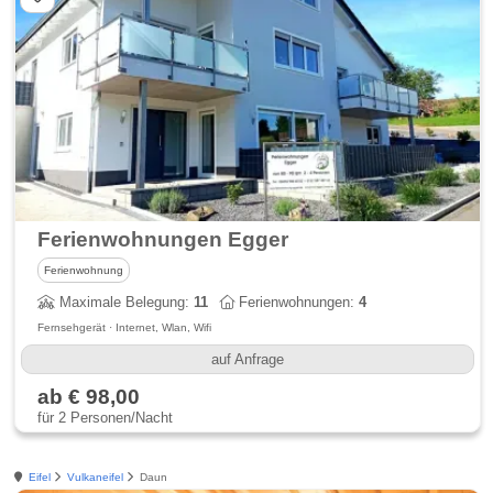
Ferienwohnungen Egger
Ferienwohnung
Maximale Belegung:
11
Ferienwohnungen:
4
Fernsehgerät · Internet, Wlan, Wifi
auf Anfrage
ab € 98,00
für 2 Personen/Nacht
Eifel
Vulkaneifel
Daun