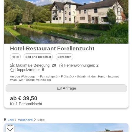
Hotel-Restaurant Forellenzucht
Hotel
Bed and Breakfast
Biergarten
Maximale Belegung:
20
Ferienwohnungen:
2
Doppelzimmer:
6
An den Weinbergen · Fernsehgerät · Frühstück · Urlaub mit dem Hund · Internet,
Wlan, Wifi · Urlaub mit Kindern
auf Anfrage
ab € 39,50
für 1 Person/Nacht
Eifel
Vulkaneifel
Birgel