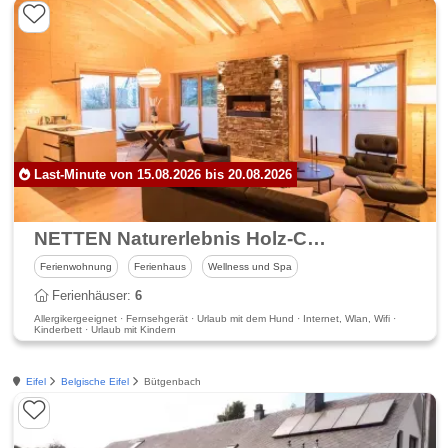
Last-Minute von 15.08.2026 bis 20.08.2026
NETTEN Naturerlebnis Holz-Chalets
Ferienwohnung
Ferienhaus
Wellness und Spa
Ferienhäuser:
6
Allergikergeeignet · Fernsehgerät · Urlaub mit dem Hund · Internet, Wlan, Wifi ·
Kinderbett · Urlaub mit Kindern
Eifel
Belgische Eifel
Bütgenbach