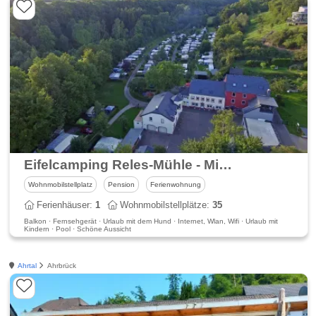
Eifelcamping Reles-Mühle - Mietcaravans, Bungalows, Stellplätze
Wohnmobilstellplatz
Pension
Ferienwohnung
Ferienhäuser:
1
Wohnmobilstellplätze:
35
Balkon · Fernsehgerät · Urlaub mit dem Hund · Internet, Wlan, Wifi · Urlaub mit
Kindern · Pool · Schöne Aussicht
Ahrtal
Ahrbrück