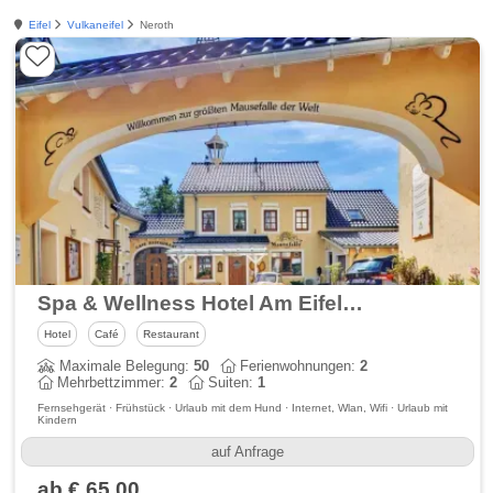
Eifel
Vulkaneifel
Neroth
Spa & Wellness Hotel Am Eifelsteig
Hotel
Café
Restaurant
Maximale Belegung:
50
Ferienwohnungen:
2
Mehrbettzimmer:
2
Suiten:
1
Fernsehgerät · Frühstück · Urlaub mit dem Hund · Internet, Wlan, Wifi · Urlaub mit
Kindern
auf Anfrage
ab € 65,00