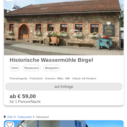
Historische Wassermühle Birgel
Hotel
Restaurant
Biergarten
Fernsehgerät · Frühstück · Internet, Wlan, Wifi · Urlaub mit Kindern
auf Anfrage
ab € 59,00
für 1 Person/Nacht
Eifel
Vulkaneifel
Üdersdorf