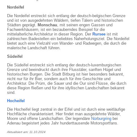
Nordeifel
Die Nordeifel erstreckt sich entlang der deutsch-belgischen Grenze
und ist von ausgedehnten Wäldern, tiefen Tälern und historischen
Städten geprägt.
Monschau
, mit seinen engen Gassen und
Fachwerkhäusern, ist ein bezauberndes Beispiel für die
mittelalterliche Architektur in dieser Region. Der
Rursee
ist mit
zahlreichen Badestellen ein beliebtes Naherholungsziel. Die Nordeifel
bietet auch eine Vielzahl von Wander- und Radwegen, die durch die
malerische Landschaft führen.
Südeifel
Die Südeifel erstreckt sich entlang der deutsch-luxemburgischen
Grenze und beeindruckt durch ihre Flusstäler, sanften Hügel und
historischen Burgen. Die Stadt Bitburg ist hier besonders bekannt,
nicht nur für ihr Bier, sondern auch für ihre Geschichte und
Architektur. Die Prüm, die Sauer und die Our sind Flüsse, die durch
diese Region fließen und für ihre idyllischen Landschaften bekannt
sind.
Hocheifel
Die Hocheifel liegt zentral in der Eifel und ist durch eine weitläufige
Hochfläche charakterisiert. Hier findet man ausgedehnte Wälder,
Moore und offene Landschaften. Der legendäre
Nürburgring
bei
Adenau begeistert jedes Jahr hunderttausende Motorsportfans.
Aktualisiert am: 11.10.2024