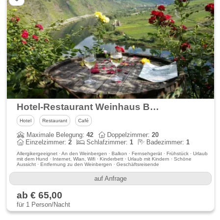
Hotel-Restaurant Weinhaus Berg
Hotel
Restaurant
Café
Maximale Belegung:
42
Doppelzimmer:
20
Einzelzimmer:
2
Schlafzimmer:
1
Badezimmer:
1
Allergikergeeignet · An den Weinbergen · Balkon · Fernsehgerät · Frühstück · Urlaub
mit dem Hund · Internet, Wlan, Wifi · Kinderbett · Urlaub mit Kindern · Schöne
Aussicht · Entfernung zu den Weinbergen · Geschäftsreisende
auf Anfrage
ab € 65,00
für 1 Person/Nacht