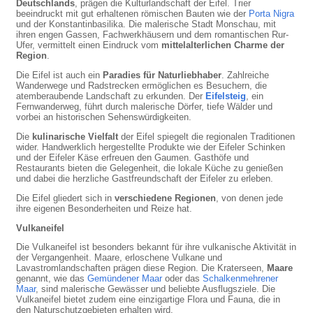
Deutschlands
, prägen die Kulturlandschaft der Eifel. Trier
beeindruckt mit gut erhaltenen römischen Bauten wie der
Porta Nigra
und der Konstantinbasilika. Die malerische Stadt Monschau, mit
ihren engen Gassen, Fachwerkhäusern und dem romantischen Rur-
Ufer, vermittelt einen Eindruck vom
mittelalterlichen Charme der
Region
.
Die Eifel ist auch ein
Paradies für Naturliebhaber
. Zahlreiche
Wanderwege und Radstrecken ermöglichen es Besuchern, die
atemberaubende Landschaft zu erkunden. Der
Eifelsteig
, ein
Fernwanderweg, führt durch malerische Dörfer, tiefe Wälder und
vorbei an historischen Sehenswürdigkeiten.
Die
kulinarische Vielfalt
der Eifel spiegelt die regionalen Traditionen
wider. Handwerklich hergestellte Produkte wie der Eifeler Schinken
und der Eifeler Käse erfreuen den Gaumen. Gasthöfe und
Restaurants bieten die Gelegenheit, die lokale Küche zu genießen
und dabei die herzliche Gastfreundschaft der Eifeler zu erleben.
Die Eifel gliedert sich in
verschiedene Regionen
, von denen jede
ihre eigenen Besonderheiten und Reize hat.
Vulkaneifel
Die Vulkaneifel ist besonders bekannt für ihre vulkanische Aktivität in
der Vergangenheit. Maare, erloschene Vulkane und
Lavastromlandschaften prägen diese Region. Die Kraterseen,
Maare
genannt, wie das
Gemündener Maar
oder das
Schalkenmehrener
Maar
, sind malerische Gewässer und beliebte Ausflugsziele. Die
Vulkaneifel bietet zudem eine einzigartige Flora und Fauna, die in
den Naturschutzgebieten erhalten wird.