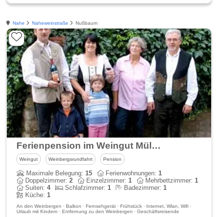
Nahe
Naheweinstraße
Nußbaum
Ferienpension im Weingut Müller
Weingut
Weinbergsrundfahrt
Pension
Maximale Belegung:
15
Ferienwohnungen:
1
Doppelzimmer:
2
Einzelzimmer:
1
Mehrbettzimmer:
1
Suiten:
4
Schlafzimmer:
1
Badezimmer:
1
Küche:
1
An den Weinbergen · Balkon · Fernsehgerät · Frühstück · Internet, Wlan, Wifi ·
Urlaub mit Kindern · Entfernung zu den Weinbergen · Geschäftsreisende