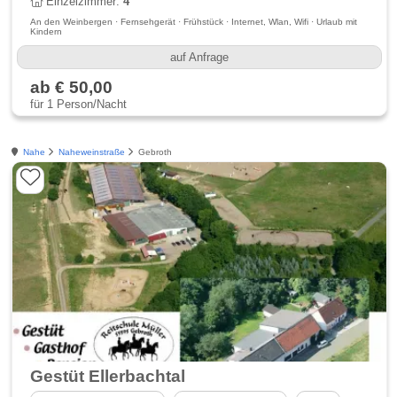
Einzelzimmer:
4
An den Weinbergen · Fernsehgerät · Frühstück · Internet, Wlan, Wifi · Urlaub mit
Kindern
auf Anfrage
ab € 50,00
für 1 Person/Nacht
Nahe
Naheweinstraße
Gebroth
Gestüt Ellerbachtal