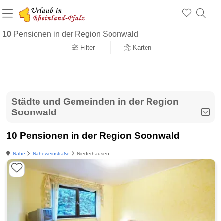
+1.500 Unterkünfte in Rheinland-Pfalz
+1.000 Sehenswürdigkeiten
Über 25 Jahre online
10
Pensionen in der Region Soonwald
Filter
Karten
Städte und Gemeinden in der Region
Soonwald
10 Pensionen in der Region Soonwald
Nahe
Naheweinstraße
Niederhausen