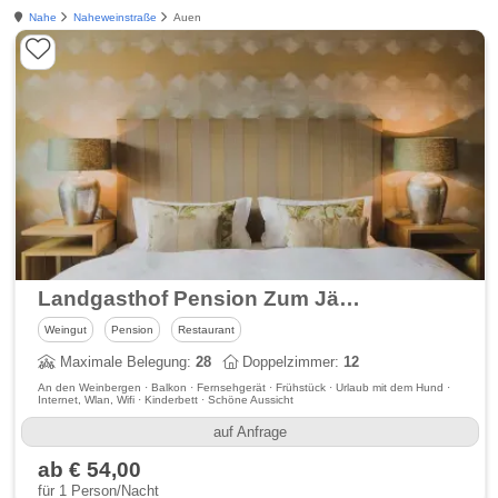
Nahe
Naheweinstraße
Auen
Landgasthof Pension Zum Jäger aus Kurpfalz & Weingut Hees
Weingut
Pension
Restaurant
Maximale Belegung:
28
Doppelzimmer:
12
An den Weinbergen · Balkon · Fernsehgerät · Frühstück · Urlaub mit dem Hund ·
Internet, Wlan, Wifi · Kinderbett · Schöne Aussicht
auf Anfrage
ab € 54,00
für 1 Person/Nacht