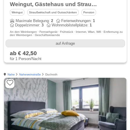
Weingut, Gästehaus und Straußwirtschaft Merz
Weingut
Straußwirtschaft und Gutsschänken
Pension
Maximale Belegung:
2
Ferienwohnungen:
1
Doppelzimmer:
3
Wohnmobilstellplätze:
1
An den Weinbergen · Fernsehgerät · Frühstück · Internet, Wlan, Wifi · Entfernung zu
den Weinbergen · Geschäftsreisende
auf Anfrage
ab € 42,50
für 1 Person/Nacht
Nahe
Naheweinstraße
Duchroth