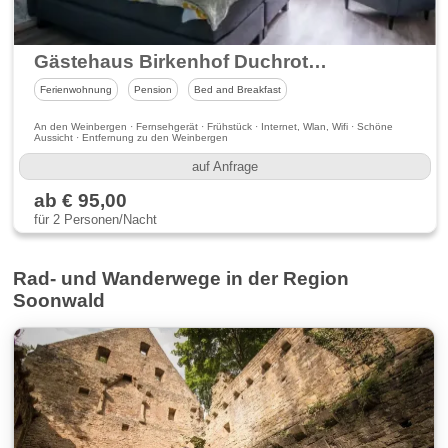
Gästehaus Birkenhof Duchroth & Camping Nahetal Oberhausen
Ferienwohnung
Pension
Bed and Breakfast
An den Weinbergen · Fernsehgerät · Frühstück · Internet, Wlan, Wifi · Schöne
Aussicht · Entfernung zu den Weinbergen
auf Anfrage
ab € 95,00
für 2 Personen/Nacht
Rad- und Wanderwege in der Region
Soonwald