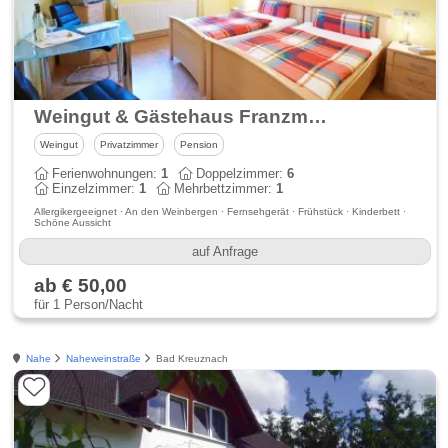
Weingut & Gästehaus Franzmann - Naheweinstraße
Weingut
Privatzimmer
Pension
Ferienwohnungen:
1
Doppelzimmer:
6
Einzelzimmer:
1
Mehrbettzimmer:
1
Allergikergeeignet · An den Weinbergen · Fernsehgerät · Frühstück · Kinderbett ·
Schöne Aussicht
auf Anfrage
ab € 50,00
für 1 Person/Nacht
Nahe
Naheweinstraße
Bad Kreuznach