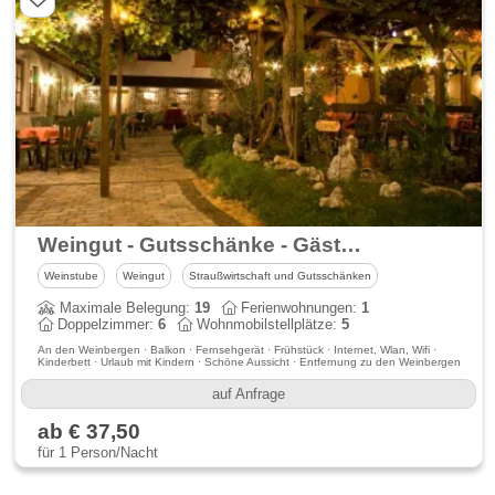
Weingut - Gutsschänke - Gästezimmer Hermann & Maria Barth
Weinstube
Weingut
Straußwirtschaft und Gutsschänken
Maximale Belegung:
19
Ferienwohnungen:
1
Doppelzimmer:
6
Wohnmobilstellplätze:
5
An den Weinbergen · Balkon · Fernsehgerät · Frühstück · Internet, Wlan, Wifi ·
Kinderbett · Urlaub mit Kindern · Schöne Aussicht · Entfernung zu den Weinbergen
auf Anfrage
ab € 37,50
für 1 Person/Nacht