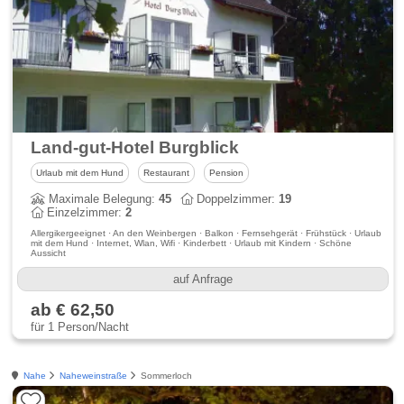
Land-gut-Hotel Burgblick
Urlaub mit dem Hund
Restaurant
Pension
Maximale Belegung:
45
Doppelzimmer:
19
Einzelzimmer:
2
Allergikergeeignet · An den Weinbergen · Balkon · Fernsehgerät · Frühstück · Urlaub
mit dem Hund · Internet, Wlan, Wifi · Kinderbett · Urlaub mit Kindern · Schöne
Aussicht
auf Anfrage
ab € 62,50
für 1 Person/Nacht
Nahe
Naheweinstraße
Sommerloch