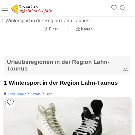
+1.500 Unterkünfte in Rheinland-Pfalz
+1.000 Sehenswürdigkeiten
Über 25 Jahre online
1
Wintersport in der Region Lahn-Taunus
Filter
Karten
Urlaubsregionen in der Region Lahn-
Taunus
1 Wintersport in der Region Lahn-Taunus
Lahn-Taunus
Lahntal
Diez