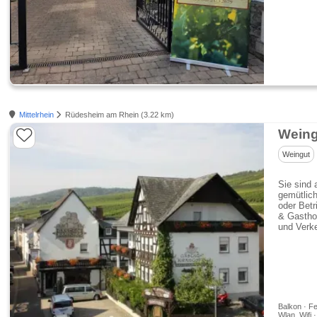
Mittelrhein
Rüdesheim am Rhein (3.22 km)
Weing
Weingut
Sie sind 
gemütlic
oder Betr
& Gasthof
und Verk
Balkon · Fe
Wlan, Wifi ·