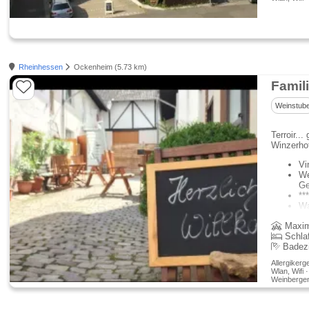
Rheinhessen
Ockenheim (5.73 km)
Weinstub
Terroir..
Winzerho
Vi
We
Ge
**
Wa
Wi
Maxim
Schla
Badez
Allergikerg
Wlan, Wifi 
Weinbergen