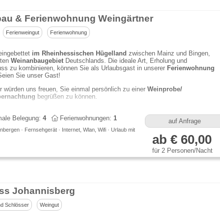
au & Ferienwohnung Weingärtner
Ferienweingut
Ferienwohnung
 eingebettet
im Rheinhessischen Hügelland
zwischen Mainz und Bingen,
ßten
Weinanbaugebiet
Deutschlands. Die ideale Art, Erholung und
ss zu kombinieren, können Sie als Urlaubsgast in unserer
Ferienwohnung
Seien Sie unser Gast!
r würden uns freuen, Sie einmal persönlich zu einer
Weinprobe/
ernachtung
begrüßen zu können.
ale Belegung:
4
Ferienwohnungen:
1
auf Anfrage
bergen · Fernsehgerät · Internet, Wlan, Wifi · Urlaub mit
ab € 60,00
für 2 Personen/Nacht
ss Johannisberg
d Schlösser
Weingut