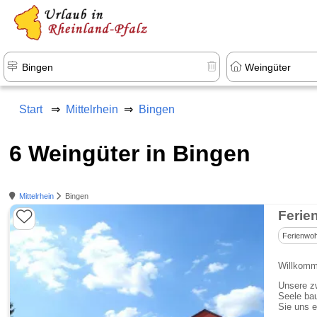
+1.500 Unterkünfte in Rheinland-Pfal
Start
Mittelrhein
Bingen
6 Weingüter in Bingen
Mittelrhein
Bingen
Ferie
Ferienwo
Willkomm
Unsere zw
Seele bau
Sie uns e