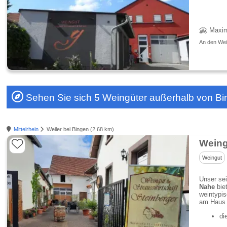
Maxim
An den Wein
Sehen Sie sich 5 Weingüter außerhalb von B
Mittelrhein
Weiler bei Bingen (2.68 km)
Weing
Weingut
Unser sei
Nahe
bie
weintypis
am Haus v
di