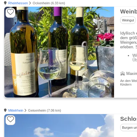
Rheinhessen
Ockenheim (6.33 km)
Weinb
Weingut
Idyllisch
dem grö
Weingenu
erleben. 
Wi
Üb
Maxim
An den Wein
Kindern
Mittelrhein
Geisenheim (7.06 km)
Schlo
Burgen un