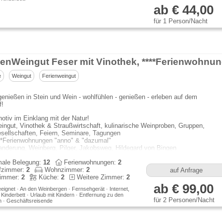
ab € 44,00
für 1 Person/Nacht
e
Weingut
Ferienweingut
. genießen in Stein und Wein - wohlfühlen - genießen - erleben auf dem
f!
notiv im Einklang mit der Natur!
ingut, Vinothek & Straußwirtschaft, kulinarische Weinproben, Gruppen,
sellschaften, Feiern, Seminare, Tagungen
**Ferienwohnungen "anno" & "dazumal"
nderung, Weinberg, Pilger, Jakobsweg, Hildegard von Bingen
nzer
ale Belegung:
12
Ferienwohnungen:
2
fzimmer:
2
Wohnzimmer:
2
auf Anfrage
immer:
2
Küche:
2
Weitere Zimmer:
2
ab € 99,00
eeignet · An den Weinbergen · Fernsehgerät · Internet,
· Kinderbett · Urlaub mit Kindern · Entfernung zu den
für 2 Personen/Nacht
 · Geschäftsreisende