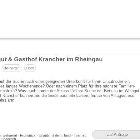
ut & Gasthof Krancher im Rheingau
Biergarten
Hotel
auf der Suche nach einer geeigneten Unterkunft für Ihren Urlaub oder ein
hes langes Wochenende? Oder nach einem Platz für Ihre nächste Familien-
iebsfeier? Was auch immer der Anlass für Ihre Suche ist: Bei uns im Weingut
 Krancher können Sie die Seele baumeln lassen, fernab von Alltagsstress
ehrslärm.
auf Anfrage
rnsehgerät · Frühstück · Urlaub mit dem Hund · Internet,
 Kinderbett