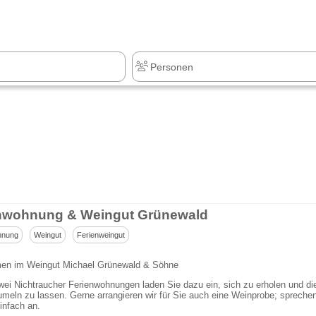
z
+1.000 Sehenswürdigkeiten
nwohnung & Weingut Grünewald
hnung
Weingut
Ferienweingut
en im Weingut Michael Grünewald & Söhne
ei Nichtraucher Ferienwohnungen laden Sie dazu ein, sich zu erholen und di
meln zu lassen. Gerne arrangieren wir für Sie auch eine Weinprobe; spreche
infach an.