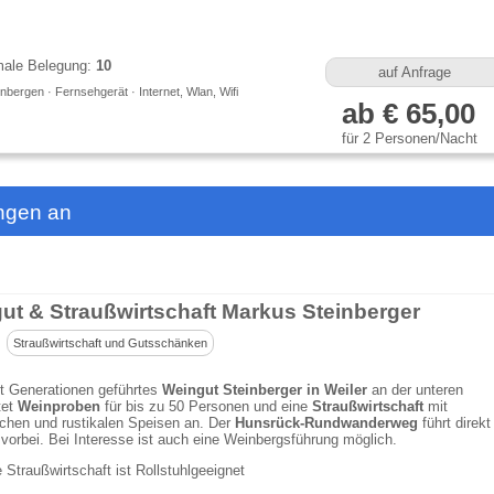
ale Belegung:
10
auf Anfrage
bergen · Fernsehgerät · Internet, Wlan, Wifi
ab € 65,00
für 2 Personen/Nacht
ingen an
ut & Straußwirtschaft Markus Steinberger
Straußwirtschaft und Gutsschänken
t Generationen geführtes
Weingut Steinberger in Weiler
an der unteren
tet
Weinproben
für bis zu 50 Personen und eine
Straußwirtschaft
mit
chen und rustikalen Speisen an. Der
Hunsrück-Rundwanderweg
führt direkt
orbei. Bei Interesse ist auch eine Weinbergsführung möglich.
e Straußwirtschaft ist Rollstuhlgeeignet