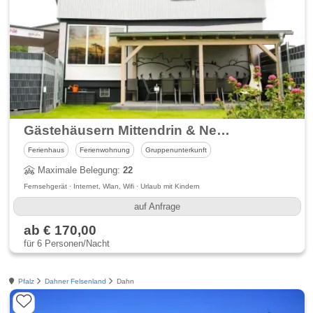
Gästehäusern Mittendrin & Nebenan
Ferienhaus
Ferienwohnung
Gruppenunterkunft
Maximale Belegung:
22
Fernsehgerät · Internet, Wlan, Wifi · Urlaub mit Kindern
auf Anfrage
ab € 170,00
für 6 Personen/Nacht
Pfalz
Dahner Felsenland
Dahn