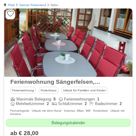
Pfalz
Dahner Felsenland
Dahn
Ferienwohnung Sängerfelsen, Dahn
Ferienwohnung
Ferienhaus
Urlaub für Familien und Kinder
Maximale Belegung:
8
Ferienwohnungen:
1
Mehrbettzimmer:
2
Schlafzimmer:
2
Badezimmer:
2
Fernsehgerät · Urlaub mit dem Hund · Internet, Wlan, Wifi · Kinderbett · Urlaub mit
Kindern
Belegungskalender
ab € 28,00