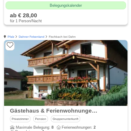
Belegungskalender
ab € 28,00
für 1 Person/Nacht
Pfalz
Dahner Felsenland
Fischbach bei Dahn
Gästehaus & Ferienwohnungen Arenth Forellenhof
Privatzimmer
Pension
Gruppenunterkunft
Maximale Belegung:
8
Ferienwohnungen:
2