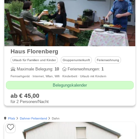
Haus Florenberg
Urlaub für Familien und Kinder
Gruppenunterkunft
Ferienwohnung
Maximale Belegung:
10
Ferienwohnungen:
1
Fernsehgerät · Internet, Wlan, Wifi · Kinderbett · Urlaub mit Kindern
Belegungskalender
ab € 45,00
für 2 Personen/Nacht
Pfalz
Dahner Felsenland
Dahn