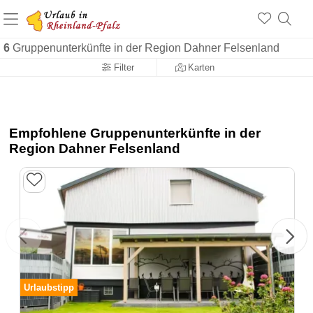
+1.500 Unterkünfte in Rheinland-Pfalz
+1.000 Sehenswürdigkeiten
Über 25 Jahre online
6
Gruppenunterkünfte in der Region Dahner Felsenland
Filter
Karten
Empfohlene Gruppenunterkünfte in der
Region Dahner Felsenland
Urlaubstipp