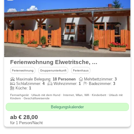
Ferienwohnung Elwetritsche, Dahn
Ferienwohnung
Gruppenunterkunft
Ferienhaus
Maximale Belegung:
18 Personen
Mehrbettzimmer:
3
Schlafzimmer:
4
Wohnzimmer:
1
Badezimmer:
3
Küche:
1
Fernsehgerät · Urlaub mit dem Hund · Internet, Wlan, Wifi · Kinderbett · Urlaub mit
Kindern · Geschäftsreisende
Belegungskalender
ab € 28,00
für 1 Person/Nacht