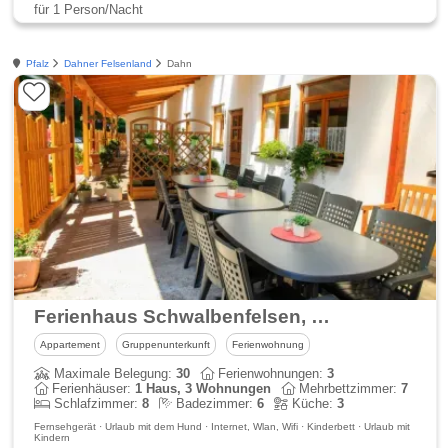
für 1 Person/Nacht
Pfalz
Dahner Felsenland
Dahn
Ferienhaus Schwalbenfelsen, Dahn
Appartement
Gruppenunterkunft
Ferienwohnung
Maximale Belegung:
30
Ferienwohnungen:
3
Ferienhäuser:
1 Haus, 3 Wohnungen
Mehrbettzimmer:
7
Schlafzimmer:
8
Badezimmer:
6
Küche:
3
Fernsehgerät · Urlaub mit dem Hund · Internet, Wlan, Wifi · Kinderbett · Urlaub mit
Kindern