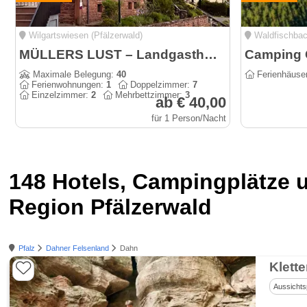
Wilgartswiesen (Pfälzerwald)
Waldfischbac
MÜLLERS LUST – Landgasthof im Herzen der Natur
Maximale Belegung:
40
Ferienhäuse
Ferienwohnungen:
1
Doppelzimmer:
7
Einzelzimmer:
2
Mehrbettzimmer:
3
ab € 40,00
für 1 Person/Nacht
148 Hotels, Campingplätze 
Region Pfälzerwald
Pfalz
Dahner Felsenland
Dahn
Klett
Aussichts