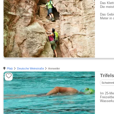
Das Klett
Die meist
Das Gebie
Meter in 
Pfalz
Deutsche Weinstraße
Annweiler
Trife
Schwimm
Im 25-Me
Freizeitb
Wasserka