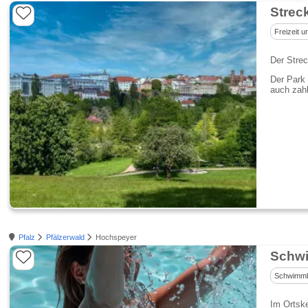
Strec
Freizeit u
Der Strec
Der Park 
auch zahl
Pfalz
Pfälzerwald
Hochspeyer
Schw
Schwimm
Im Ortske