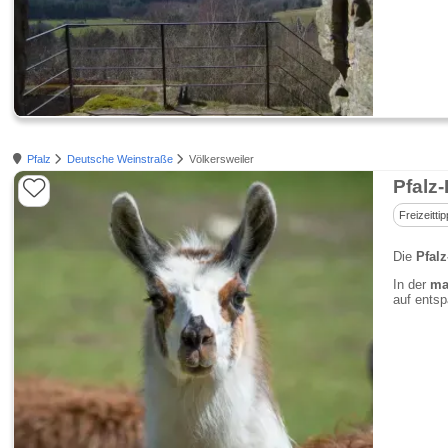
Pfalz
Deutsche Weinstraße
Völkersweiler
Pfalz
Freizeittip
Die
Pfal
In der
mal
auf ents