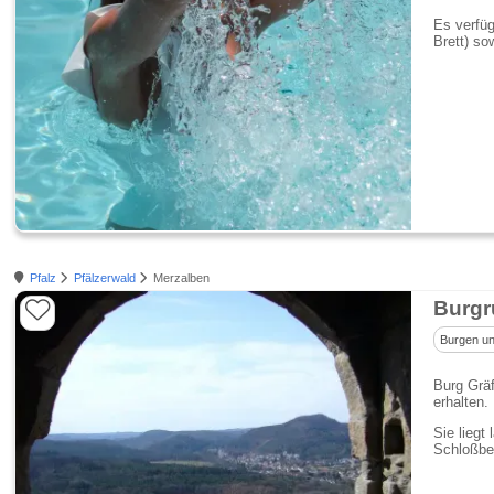
Es verfü
Brett) s
Pfalz
Pfälzerwald
Merzalben
Burgr
Burgen un
Burg Gräf
erhalten.
Sie liegt
Schloßbe