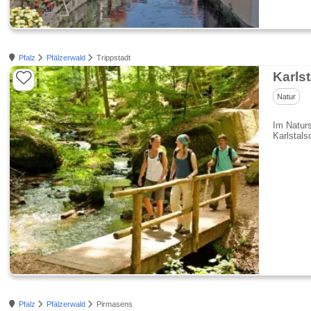
Pfalz
Pfälzerwald
Trippstadt
Karls
Natur
Im Naturs
Karlstals
Pfalz
Pfälzerwald
Pirmasens