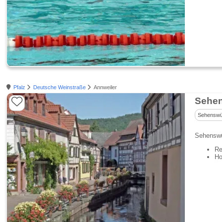
Pfalz
Deutsche Weinstraße
Annweiler
Sehen
Sehenswür
Sehenswür
Re
Ho