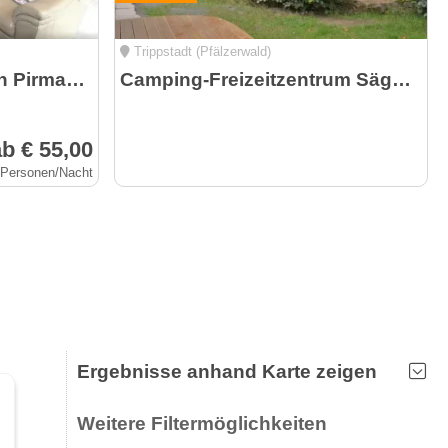
Trippstadt (Pfälzerwald)
Ferienwohnung Wick in Pirmasens
Camping-Freizeitzentrum Sägmühle und Schlafen im Weinfass
b € 55,00
2 Personen/Nacht
Ergebnisse anhand Karte zeigen
Weitere Filtermöglichkeiten