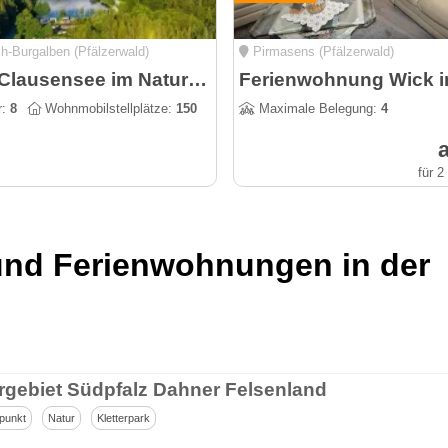
h-Burgalben (Pfälzerwald)
Pirmasens (Pfälzerwald)
Camping Clausensee im Naturpark Pfälzerwald
r:
8
Wohnmobilstellplätze:
150
Maximale Belegung:
4
a
für 
und Ferienwohnungen in der
ergebiet Südpfalz Dahner Felsenland
punkt
Natur
Kletterpark