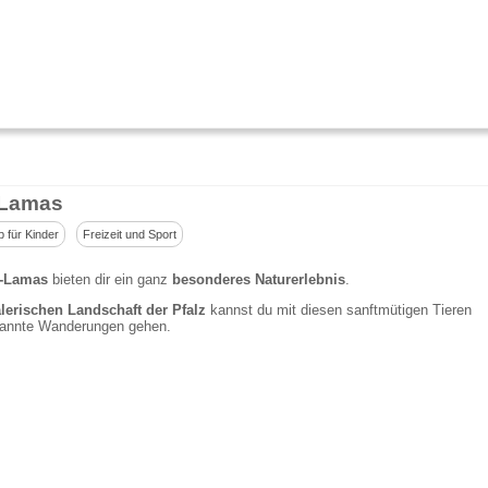
-Lamas
p für Kinder
Freizeit und Sport
z-Lamas
bieten dir ein ganz
besonderes Naturerlebnis
.
erischen Landschaft der Pfalz
kannst du mit diesen sanftmütigen Tieren
pannte Wanderungen gehen.